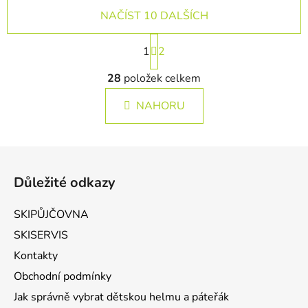
NAČÍST 10 DALŠÍCH
Stránkování
1
2
Ovládací prvky výpisu
28
položek celkem
NAHORU
Zápatí
Důležité odkazy
SKIPŮJČOVNA
SKISERVIS
Kontakty
Obchodní podmínky
Jak správně vybrat dětskou helmu a páteřák