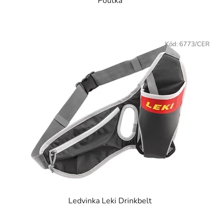
Poutka
Kód:
6773/CER
Ledvinka Leki Drinkbelt