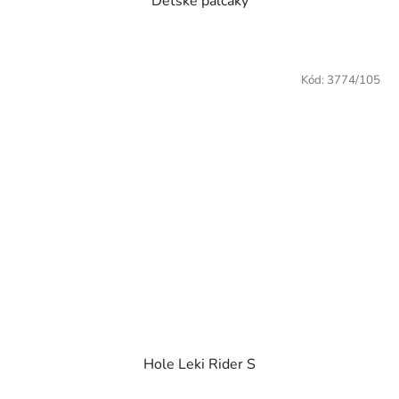
Dětské palčáky
Kód:
3774/105
Hole Leki Rider S