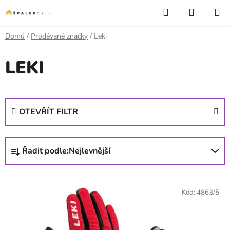
Přejít na obsah
Hledat
NÁKUP
Domů
/
Prodávané značky
/
Leki
LEKI
OTEVŘÍT FILTR
Řazení produktů
Řadit podle:
Nejlevnější
Výpis produktů
Kód:
4863/5