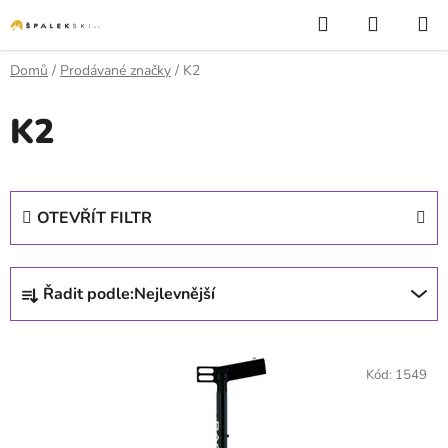
Přejít na obsah
Hledat
NÁKUP
Domů
/
Prodávané značky
/
K2
K2
OTEVŘÍT FILTR
Řazení produktů
Řadit podle:
Nejlevnější
Výpis produktů
Kód:
1549