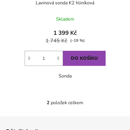
Lavinová sonda K2 hliníková
Průměrné hodnocení produktu je
Skladem
1 399 Kč
1 745 Kč
(–19 %)
DO KOŠÍKU
Sonda
2
položek celkem
Ovládací prvky výpisu
Zápatí