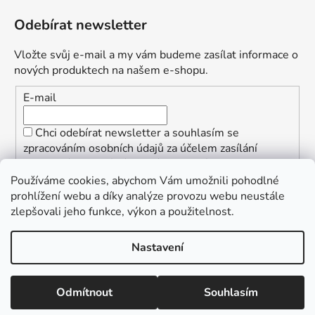
Odebírat newsletter
Vložte svůj e-mail a my vám budeme zasílat informace o
nových produktech na našem e-shopu.
E-mail
Chci odebírat newsletter a souhlasím se
zpracováním osobních údajů za účelem zasílání
informací o speciálních akcích a slevách.
Používáme cookies, abychom Vám umožnili pohodlné
PŘIHLÁSIT SE
prohlížení webu a díky analýze provozu webu neustále
zlepšovali jeho funkce, výkon a použitelnost.
Nastavení
Vytvořil Shoptet
Copyright 2026
ŠpalekSki
. Všechna práva vyhrazena.
Odmítnout
Souhlasím
Upravit nastavení cookies