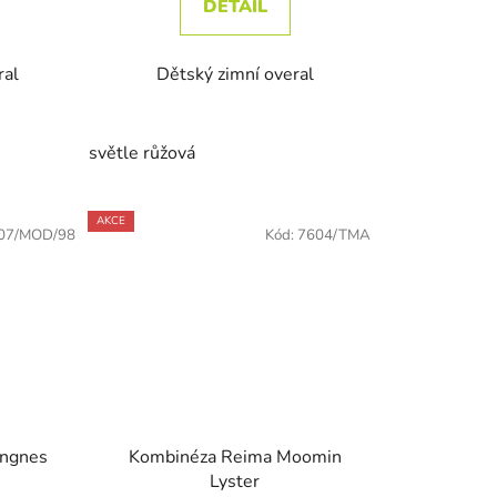
DETAIL
ral
Dětský zimní overal
světle růžová
AKCE
07/MOD/98
Kód:
7604/TMA
angnes
Kombinéza Reima Moomin
Lyster