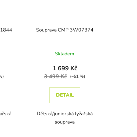
W1844
Souprava CMP 3W07374
zdiček.
Skladem
1 699 Kč
3 499 Kč
%)
(–51 %)
DETAIL
žařská
Dětská/juniorská lyžařská
souprava