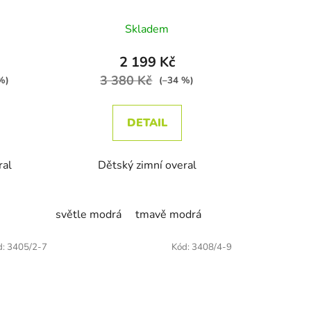
é hodnocení produktu je 5,0 z 5 hvězdiček.
Skladem
2 199 Kč
3 380 Kč
%)
(–34 %)
DETAIL
ral
Dětský zimní overal
světle modrá
tmavě modrá
d:
3405/2-7
Kód:
3408/4-9