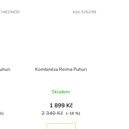
:
7482/MOD
Kód:
5262/98
uhuri
Kombinéza Reima Puhuri
zdiček.
Skladem
1 899 Kč
2 340 Kč
%)
(–18 %)