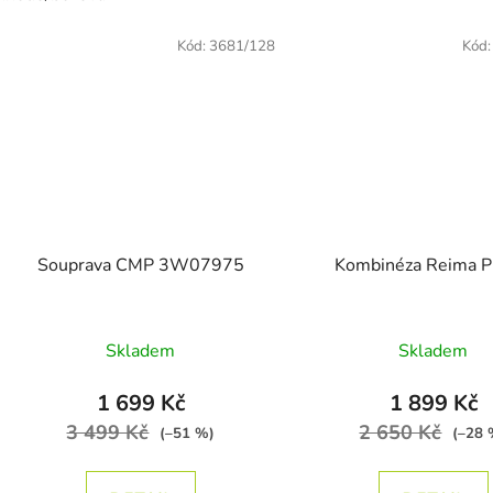
Kód:
3681/128
Kód
Souprava CMP 3W07975
Kombinéza Reima P
Průměrné hodnocení produktu je 5,0 z 5 hvě
Skladem
Skladem
1 699 Kč
1 899 Kč
3 499 Kč
2 650 Kč
(–51 %)
(–28 