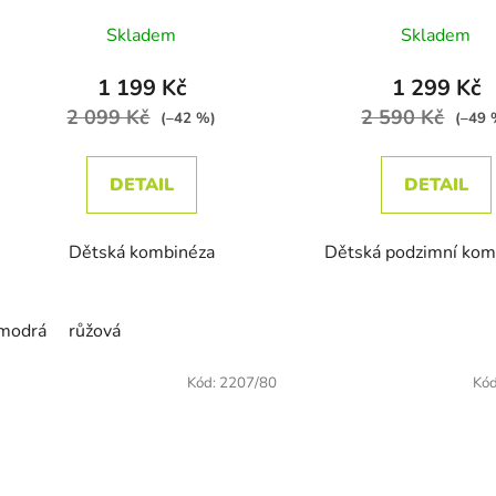
Průměrn
Skladem
Skladem
1 199 Kč
1 299 Kč
2 099 Kč
2 590 Kč
(–42 %)
(–49 
DETAIL
DETAIL
Dětská kombinéza
Dětská podzimní kom
modrá
růžová
Kód:
2207/80
Kó