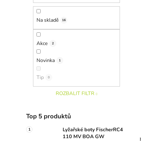
Na skladě
16
Akce
2
Novinka
1
Tip
0
ROZBALIT FILTR
Top 5 produktů
Lyžařské boty FischerRC4
110 MV BOA GW