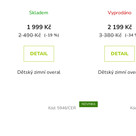
Průměrn
Skladem
Vyprodáno
1 999 Kč
2 199 Kč
2 490 Kč
3 380 Kč
(–19 %)
(–34 
DETAIL
DETAIL
Dětský zimní overal
Dětský zimní ove
NOVINKA
Kód:
5946/CER
Kó