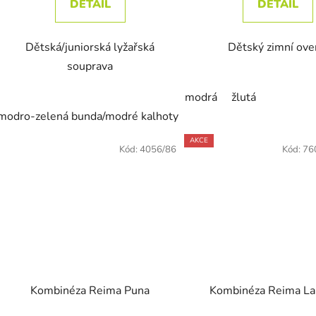
DETAIL
DETAIL
Dětská/juniorská lyžařská
Dětský zimní ove
souprava
modrá
žlutá
modro-zelená bunda/modré kalhoty
AKCE
Kód:
4056/86
Kód:
76
Kombinéza Reima Puna
Kombinéza Reima L