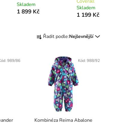
Coverall
Skladem
Skladem
1 899 Kč
1 199 Kč
Řazení produktů
Řadit podle:
Nejlevnější
Kód:
989/86
Kód:
988/92
eander
Kombinéza Reima Abalone