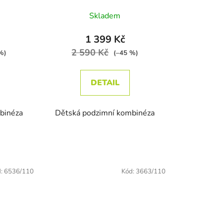
é hodnocení produktu je 3,0 z 5 hvězdiček.
Průměrné hodnocení produktu je 
Skladem
1 399 Kč
2 590 Kč
%)
(–45 %)
DETAIL
binéza
Dětská podzimní kombinéza
d:
6536/110
Kód:
3663/110