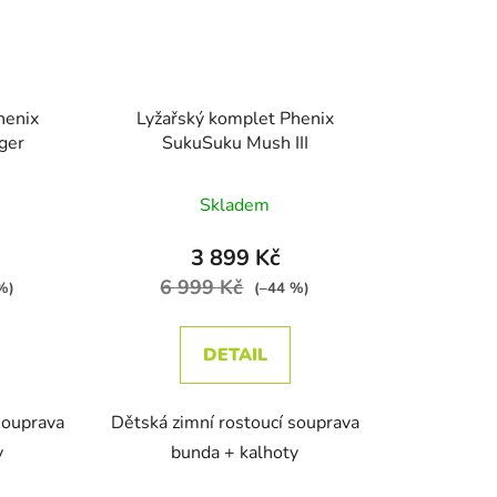
henix
Lyžařský komplet Phenix
ger
SukuSuku Mush III
Skladem
3 899 Kč
6 999 Kč
%)
(–44 %)
DETAIL
souprava
Dětská zimní rostoucí souprava
y
bunda + kalhoty