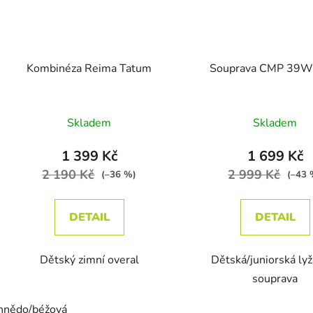
Kombinéza Reima Tatum
Souprava CMP 39
Průměrné hodnocení produktu je 3,0 z 5 hvě
Skladem
Skladem
1 399 Kč
1 699 Kč
2 190 Kč
2 999 Kč
(–36 %)
(–43 
DETAIL
DETAIL
Dětský zimní overal
Dětská/juniorská ly
souprava
hnědo/béžová