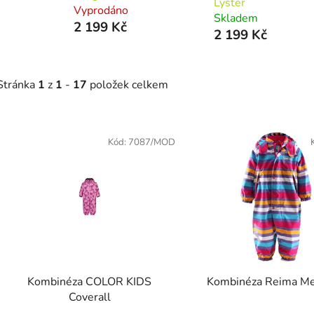
Lyster
Vyprodáno
Skladem
2 199 Kč
2 199 Kč
Stránka
1
z
1
-
17
položek celkem
Výpis produktů
Kód:
7087/MOD
Kombinéza COLOR KIDS
Kombinéza Reima M
Coverall