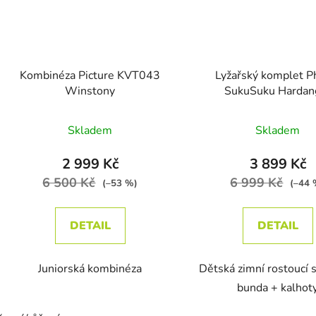
Kombinéza Picture KVT043
Lyžařský komplet P
Winstony
SukuSuku Hardan
Skladem
Skladem
2 999 Kč
3 899 Kč
6 500 Kč
6 999 Kč
(–53 %)
(–44 
DETAIL
DETAIL
Juniorská kombinéza
Dětská zimní rostoucí 
bunda + kalhot