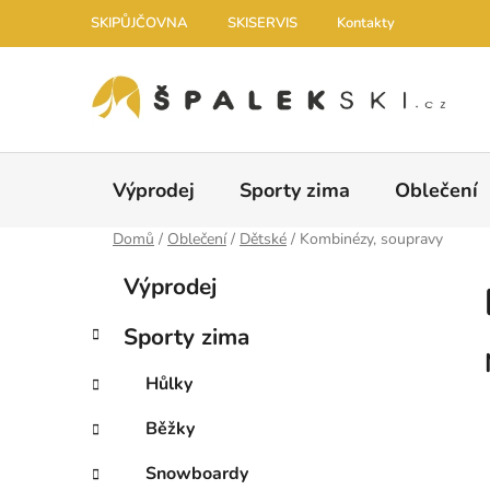
Přejít na obsah
SKIPŮJČOVNA
SKISERVIS
Kontakty
Výprodej
Sporty zima
Oblečení
Domů
/
Oblečení
/
Dětské
/
Kombinézy, soupravy
Postranní panel
Kategorie
Přeskočit kategorie
Výprodej
Sporty zima
Hůlky
Běžky
Snowboardy