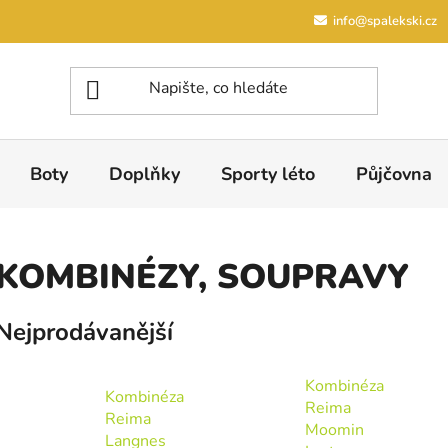
info@spalekski.cz
Boty
Doplňky
Sporty léto
Půjčovna
KOMBINÉZY, SOUPRAVY
Nejprodávanější
Kombinéza
Kombinéza
Reima
Reima
Moomin
Langnes