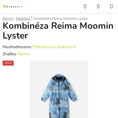
Přejít na obsah
Hledat
NÁKUP
Domů
/
Oblečení
/
Kombinéza Reima Moomin Lyster
Kombinéza Reima Moomin
Lyster
Průměrné hodnocení produktu je 0,0 z 5 hvězdiček.
Neohodnoceno
Podrobnosti hodnocení
Značka:
Reima
AKCE