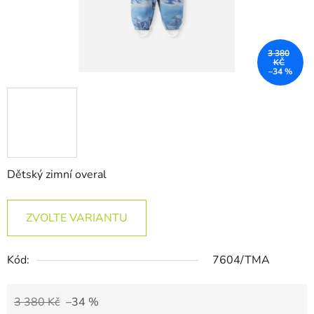
3 380
KČ
–34 %
Dětský zimní overal
ZVOLTE VARIANTU
Kód:
7604/TMA
3 380 Kč
–34 %