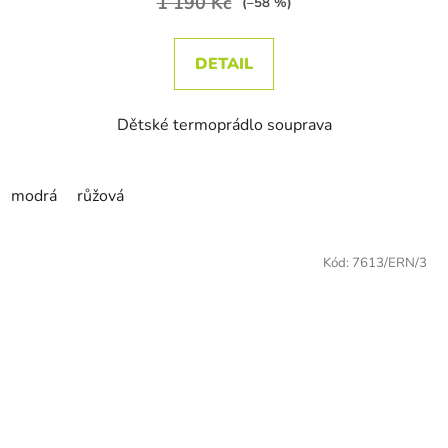
1 190 Kč
(–58 %)
DETAIL
Dětské termoprádlo souprava
modrá
růžová
Kód:
7613/ERN/3