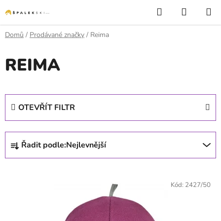
Přejít na obsah
Hledat
NÁKUP
Domů
/
Prodávané značky
/
Reima
REIMA
OTEVŘÍT FILTR
Řazení produktů
Řadit podle:
Nejlevnější
Výpis produktů
Kód:
2427/50