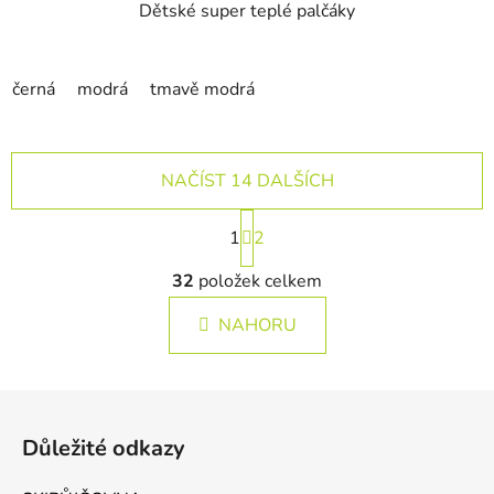
Dětské super teplé palčáky
černá
modrá
tmavě modrá
NAČÍST 14 DALŠÍCH
Stránkování
1
2
Ovládací prvky výpisu
32
položek celkem
NAHORU
Zápatí
Důležité odkazy