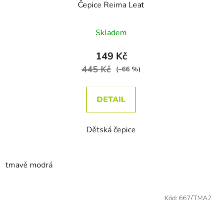
Čepice Reima Leat
Průměrné hodnocení produktu je
Skladem
149 Kč
445 Kč
(–66 %)
DETAIL
Dětská čepice
tmavě modrá
Kód:
667/TMA2