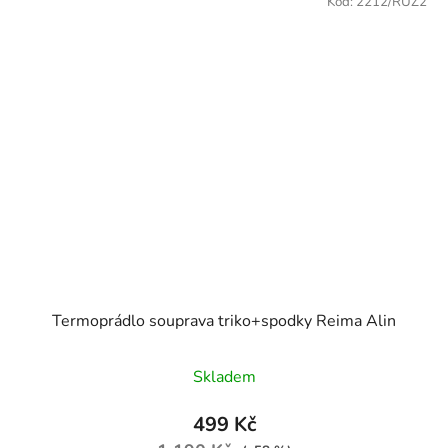
Kód:
2212/RUZ2
Termoprádlo souprava triko+spodky Reima Alin
Průměrné hodnocení produktu je
Skladem
499 Kč