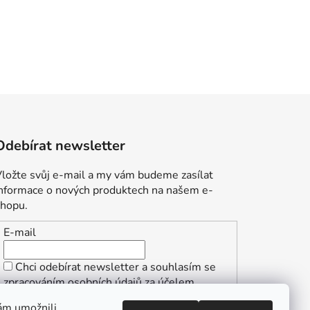
Odebírat newsletter
ložte svůj e-mail a my vám budeme zasílat
informace o nových produktech na našem e-
shopu.
E-mail
Chci odebírat newsletter a souhlasím se
zpracováním osobních údajů za účelem
zasílání informací o speciálních akcích a
ám umožnili