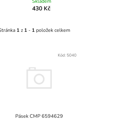
Skladem
430 Kč
Stránka
1
z
1
-
1
položek celkem
Výpis produktů
Kód:
5040
Pásek CMP 6594629