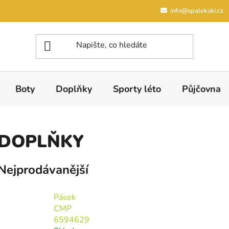
info@spalekski.cz
Boty
Doplňky
Sporty léto
Půjčovna
DOPLŇKY
Nejprodávanější
Pásek
CMP
6594629