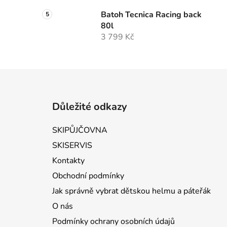
Batoh Tecnica Racing back
80l
3 799 Kč
Zápatí
Důležité odkazy
SKIPŮJČOVNA
SKISERVIS
Kontakty
Obchodní podmínky
Jak správně vybrat dětskou helmu a páteřák
O nás
Podmínky ochrany osobních údajů