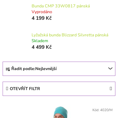
Bunda CMP 33W0817 pánská
Vyprodáno
4 199 Kč
Lyžažská bunda Blizzard Silvretta pánská
Skladem
4 499 Kč
Řazení produktů
Řadit podle:
Nejlevnější
OTEVŘÍT FILTR
Výpis produktů
Kód:
4020/M