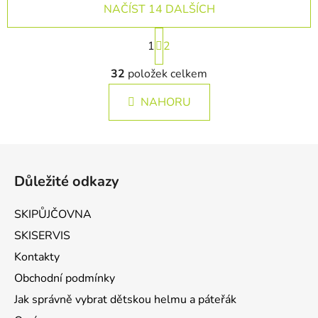
NAČÍST 14 DALŠÍCH
Stránkování
1
2
Ovládací prvky výpisu
32
položek celkem
NAHORU
Zápatí
Důležité odkazy
SKIPŮJČOVNA
SKISERVIS
Kontakty
Obchodní podmínky
Jak správně vybrat dětskou helmu a páteřák