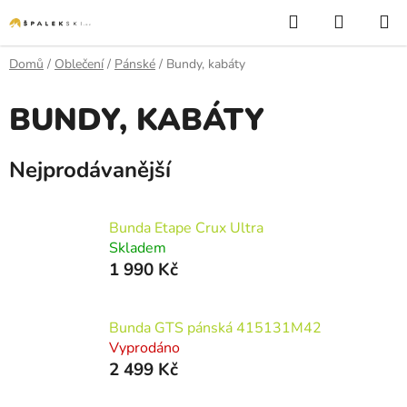
Přejít na obsah
Hledat
NÁKUP
Domů
/
Oblečení
/
Pánské
/
Bundy, kabáty
BUNDY, KABÁTY
Nejprodávanější
Bunda Etape Crux Ultra
Skladem
1 990 Kč
Bunda GTS pánská 415131M42
Vyprodáno
2 499 Kč