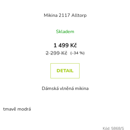
Mikina 2117 Alltorp
Skladem
1 499 Kč
2 299 Kč
(–34 %)
DETAIL
Dámská vlněná mikina
tmavě modrá
Kód:
5868/S