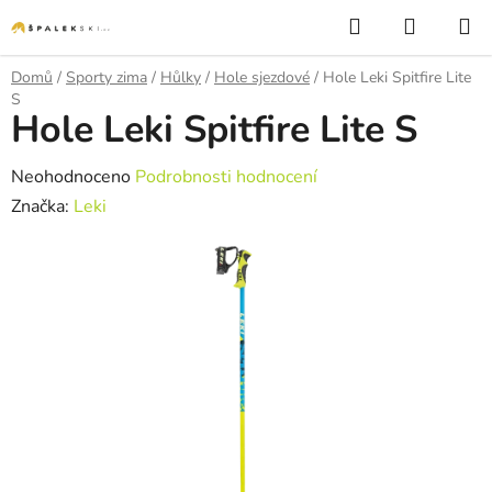
Přejít na obsah
Hledat
NÁKUP
Domů
/
Sporty zima
/
Hůlky
/
Hole sjezdové
/
Hole Leki Spitfire Lite
S
Hole Leki Spitfire Lite S
Průměrné hodnocení produktu je 0,0 z 5 hvězdiček.
Neohodnoceno
Podrobnosti hodnocení
Značka:
Leki