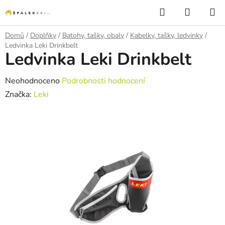
Přejít na obsah
Hledat
NÁKUP
Domů
/
Doplňky
/
Batohy, tašky, obaly
/
Kabelky, tašky, ledvinky
/
Ledvinka Leki Drinkbelt
Ledvinka Leki Drinkbelt
Průměrné hodnocení produktu je 0,0 z 5 hvězdiček.
Neohodnoceno
Podrobnosti hodnocení
Značka:
Leki