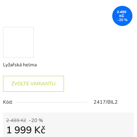
2 499
KČ
–20 %
Lyžařská helma
ZVOLTE VARIANTU
Kód:
2417/BIL2
2 499 Kč
–20 %
1 999 Kč