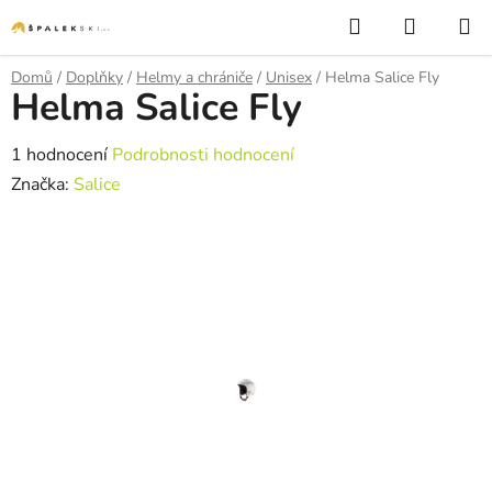
Přejít na obsah
Hledat
NÁKUP
Domů
/
Doplňky
/
Helmy a chrániče
/
Unisex
/
Helma Salice Fly
Helma Salice Fly
Průměrné hodnocení produktu je 1,0 z 5 hvězdiček.
1 hodnocení
Podrobnosti hodnocení
Značka:
Salice