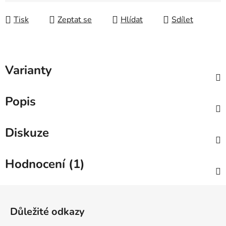
Měrná cena:
Tisk
Zeptat se
Hlídat
Sdílet
Varianty
Popis
Diskuze
Hodnocení (1)
Zápatí
Důležité odkazy