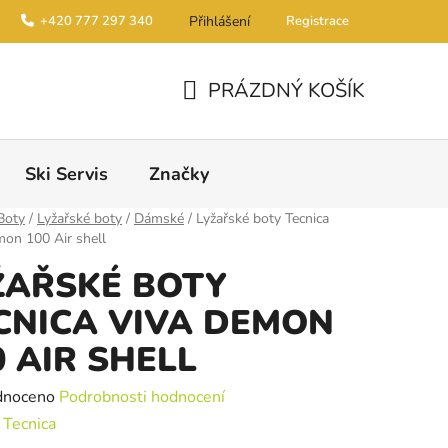
+420 777 297 340
Přihlášení
Registrace
PRÁZDNÝ KOŠÍK
NÁKUPNÍ KOŠÍK
Ski Servis
Značky
Boty
/
Lyžařské boty
/
Dámské
/
Lyžařské boty Tecnica
on 100 Air shell
ŽAŘSKÉ BOTY
CNICA VIVA DEMON
0 AIR SHELL
é hodnocení produktu je 0,0 z 5 hvězdiček.
dnoceno
Podrobnosti hodnocení
:
Tecnica