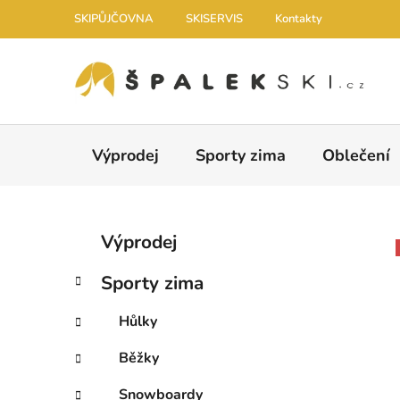
Přejít na obsah
SKIPŮJČOVNA
SKISERVIS
Kontakty
Výprodej
Sporty zima
Oblečení
Postranní panel
Kategorie
Přeskočit kategorie
Výprodej
Sporty zima
Hůlky
Běžky
Snowboardy