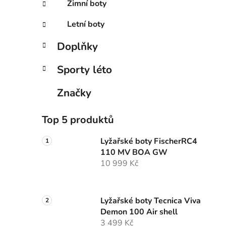
Zimní boty
Letní boty
Doplňky
Sporty léto
Značky
Top 5 produktů
Lyžařské boty FischerRC4
110 MV BOA GW
10 999 Kč
Lyžařské boty Tecnica Viva
Demon 100 Air shell
3 499 Kč