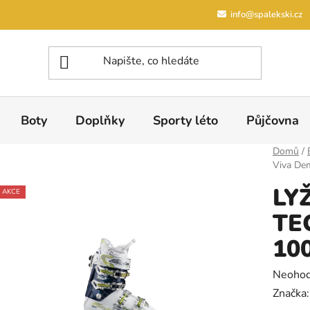
info@spalekski.cz
Boty
Doplňky
Sporty léto
Půjčovna
Domů
/
Viva Dem
LY
AKCE
TE
10
Průměrn
Neoho
Značka