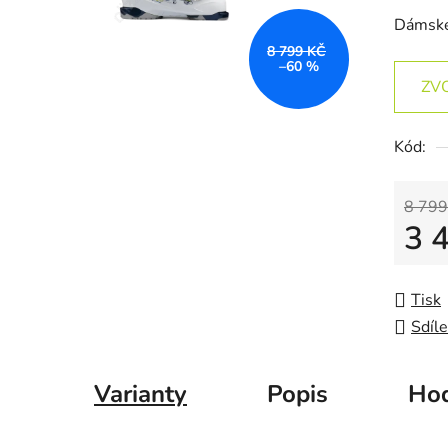
Dámské
8 799 KČ
–60 %
ZV
Kód:
8 799
3 
Měrná
Tisk
Sdíle
Varianty
Popis
Hod