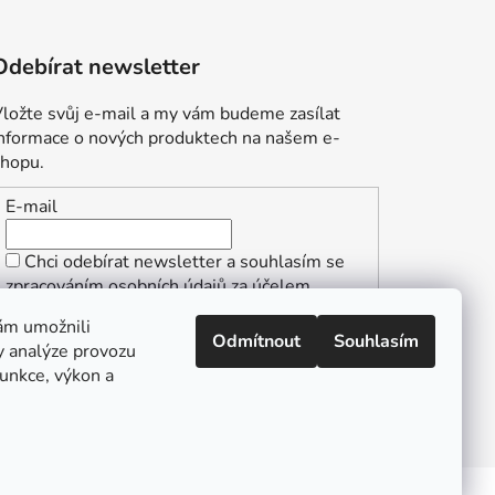
Odebírat newsletter
ložte svůj e-mail a my vám budeme zasílat
informace o nových produktech na našem e-
shopu.
E-mail
Chci odebírat newsletter a souhlasím se
zpracováním osobních údajů za účelem
zasílání informací o speciálních akcích a
ám umožnili
slevách.
Odmítnout
Souhlasím
y analýze provozu
PŘIHLÁSIT SE
funkce, výkon a