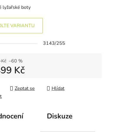
 lyžařské boty
OLTE VARIANTU
3143/255
 Kč
–60 %
499 Kč
 cena:
Zeptat se
Hlídat
t
nocení
Diskuze