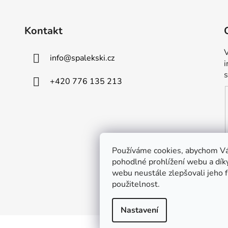
Kontakt
V
info
@
spalekski.cz
+420 776 135 213
Používáme cookies, abychom V
pohodlné prohlížení webu a dík
webu neustále zlepšovali jeho 
použitelnost.
Nastavení