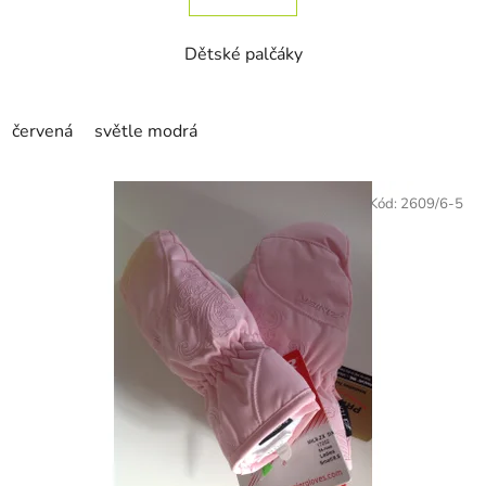
Dětské palčáky
červená
světle modrá
Kód:
2609/6-5