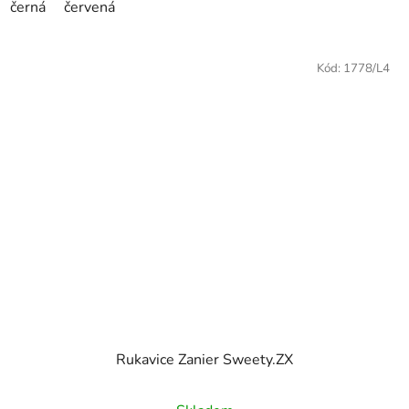
černá
červená
Kód:
1778/L4
Rukavice Zanier Sweety.ZX
Průměrné hodnocení produktu je