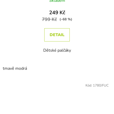
Skladem
249 Kč
799 Kč
(–68 %)
DETAIL
Dětské palčáky
tmavě modrá
Kód:
1780/FUC