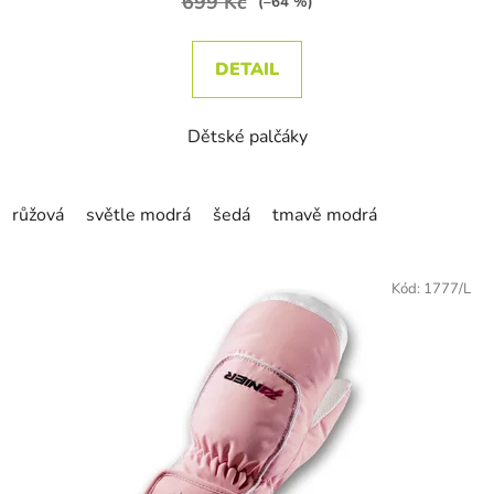
699 Kč
(–64 %)
DETAIL
Dětské palčáky
růžová
světle modrá
šedá
tmavě modrá
Kód:
1777/L