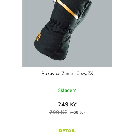
Rukavice Zanier Cozy.ZX
Průměrné hodnocení produktu je
Skladem
249 Kč
799 Kč
(–68 %)
DETAIL