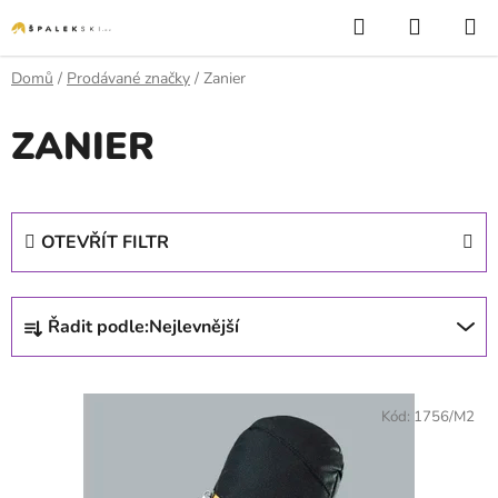
Přejít na obsah
Hledat
NÁKUP
Domů
/
Prodávané značky
/
Zanier
ZANIER
OTEVŘÍT FILTR
Řazení produktů
Řadit podle:
Nejlevnější
Výpis produktů
Kód:
1756/M2