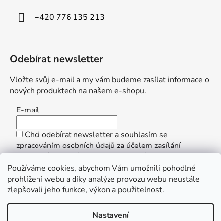
+420 776 135 213
Odebírat newsletter
Vložte svůj e-mail a my vám budeme zasílat informace o
nových produktech na našem e-shopu.
E-mail
Chci odebírat newsletter a souhlasím se
zpracováním osobních údajů za účelem zasílání
informací o speciálních akcích a slevách.
Používáme cookies, abychom Vám umožnili pohodlné
PŘIHLÁSIT SE
prohlížení webu a díky analýze provozu webu neustále
zlepšovali jeho funkce, výkon a použitelnost.
Nastavení