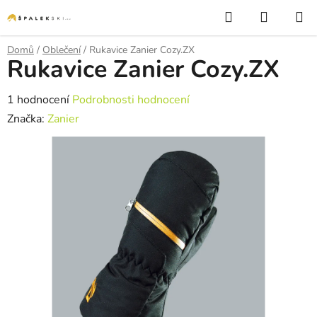
Přejít na obsah
Hledat
NÁKUP
Domů
/
Oblečení
/
Rukavice Zanier Cozy.ZX
Rukavice Zanier Cozy.ZX
Průměrné hodnocení produktu je 5,0 z 5 hvězdiček.
1 hodnocení
Podrobnosti hodnocení
Značka:
Zanier