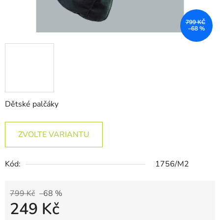
799 KČ
–68 %
Dětské palčáky
ZVOLTE VARIANTU
Kód:
1756/M2
799 Kč
–68 %
249 Kč