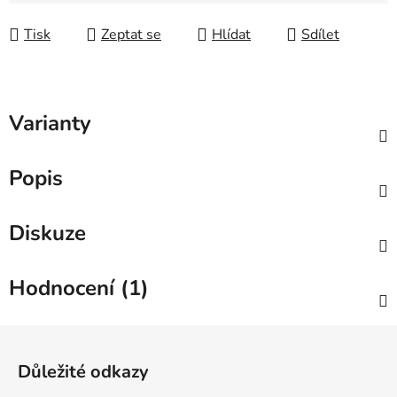
Měrná cena:
Tisk
Zeptat se
Hlídat
Sdílet
Varianty
Popis
Diskuze
Hodnocení (1)
Zápatí
Důležité odkazy