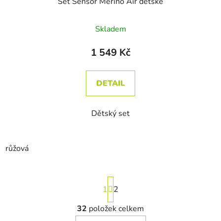
Set Sensor Merino Air dětské
Skladem
1 549 Kč
DETAIL
Dětský set
růžová
Stránkování
1
2
32
položek celkem
Ovládací prvky výpisu