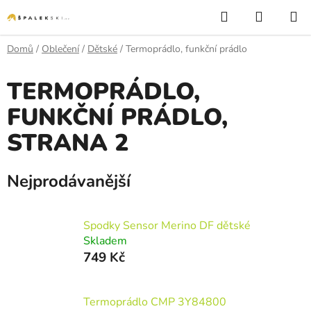
Přejít na obsah
Hledat
NÁKUP
Domů
/
Oblečení
/
Dětské
/
Termoprádlo, funkční prádlo
TERMOPRÁDLO,
FUNKČNÍ PRÁDLO
,
STRANA 2
Nejprodávanější
Spodky Sensor Merino DF dětské
Skladem
749 Kč
Termoprádlo CMP 3Y84800