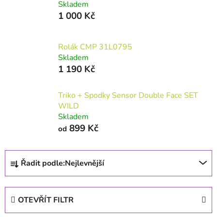
Skladem
1 000 Kč
Rolák CMP 31L0795
Skladem
1 190 Kč
Triko + Spodky Sensor Double Face SET
WILD
Skladem
899 Kč
od
Řazení produktů
Řadit podle:
Nejlevnější
OTEVŘÍT FILTR