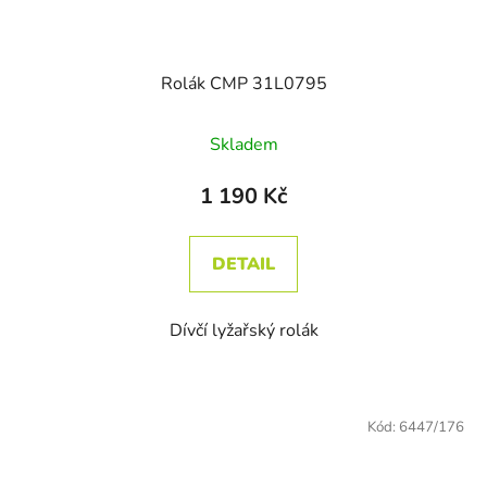
Rolák CMP 31L0795
Skladem
1 190 Kč
DETAIL
Dívčí lyžařský rolák
Kód:
6447/176