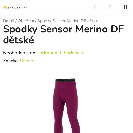
Přejít na obsah
Hledat
NÁKUP
Domů
/
Oblečení
/
Spodky Sensor Merino DF dětské
Spodky Sensor Merino DF
dětské
Průměrné hodnocení produktu je 0,0 z 5 hvězdiček.
Neohodnoceno
Podrobnosti hodnocení
Značka:
Sensor