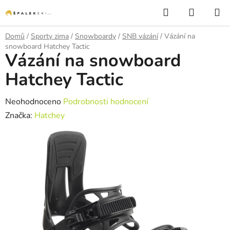
Přejít na obsah
Hledat
NÁKUP
Domů
/
Sporty zima
/
Snowboardy
/
SNB vázání
/
Vázání na
snowboard Hatchey Tactic
Vázání na snowboard
Hatchey Tactic
Průměrné hodnocení produktu je 0,0 z 5 hvězdiček.
Neohodnoceno
Podrobnosti hodnocení
Značka:
Hatchey