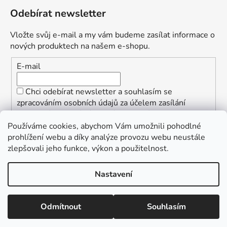
Odebírat newsletter
Vložte svůj e-mail a my vám budeme zasílat informace o
nových produktech na našem e-shopu.
E-mail
Chci odebírat newsletter a souhlasím se
zpracováním osobních údajů za účelem zasílání
informací o speciálních akcích a slevách.
Používáme cookies, abychom Vám umožnili pohodlné
PŘIHLÁSIT SE
prohlížení webu a díky analýze provozu webu neustále
zlepšovali jeho funkce, výkon a použitelnost.
Nastavení
Vytvořil Shoptet
Copyright 2026
ŠpalekSki
. Všechna práva vyhrazena.
Odmítnout
Souhlasím
Upravit nastavení cookies