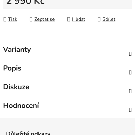
2 990 Kč
Měrná cena:
Tisk
Zeptat se
Hlídat
Sdílet
Varianty
Popis
Diskuze
Hodnocení
Zápatí
Důležité odkazy