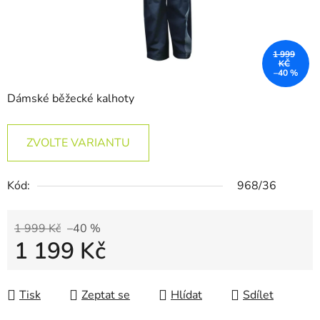
1 999
KČ
–40 %
Dámské běžecké kalhoty
ZVOLTE VARIANTU
Kód:
968/36
1 999 Kč
–40 %
1 199 Kč
Měrná cena:
Tisk
Zeptat se
Hlídat
Sdílet