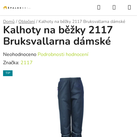
Přejít na obsah
Hledat
NÁKUP
Domů
/
Oblečení
/
Kalhoty na běžky 2117 Bruksvallarna dámské
Kalhoty na běžky 2117
Bruksvallarna dámské
Průměrné hodnocení produktu je 0,0 z 5 hvězdiček.
Neohodnoceno
Podrobnosti hodnocení
Značka:
2117
TIP