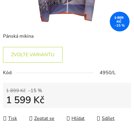
1 899
KČ
–15 %
Pánská mikina
ZVOLTE VARIANTU
Kód:
4950/L
1 899 Kč
–15 %
1 599 Kč
Měrná cena:
Tisk
Zeptat se
Hlídat
Sdílet