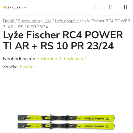
Přejít na obsah
Hledat
NÁKUP
Domů
/
Sporty zima
/
Lyže
/
Lyže dospělé
/
Lyže Fischer RC4 POWER
TI AR + RS 10 PR 23/24
Lyže Fischer RC4 POWER
TI AR + RS 10 PR 23/24
Průměrné hodnocení produktu je 0,0 z 5 hvězdiček.
Neohodnoceno
Podrobnosti hodnocení
Značka:
Fischer