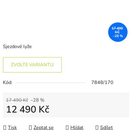
17 490
KČ
–28 %
Sjezdové lyže
ZVOLTE VARIANTU
Kód:
7848/170
17 490 Kč
–28 %
12 490 Kč
Měrná cena:
Tisk
Zeptat se
Hlídat
Sdílet