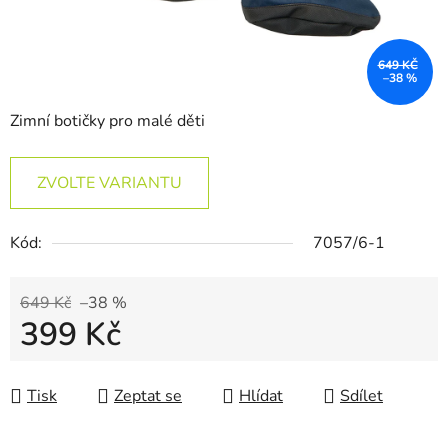
649 KČ
–38 %
Zimní botičky pro malé děti
ZVOLTE VARIANTU
Kód:
7057/6-1
649 Kč
–38 %
399 Kč
Měrná cena:
Tisk
Zeptat se
Hlídat
Sdílet