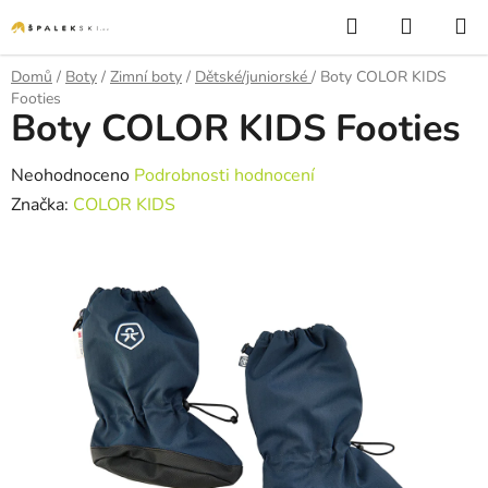
Přejít na obsah
Hledat
NÁKUP
Domů
/
Boty
/
Zimní boty
/
Dětské/juniorské
/
Boty COLOR KIDS
Footies
Boty COLOR KIDS Footies
Průměrné hodnocení produktu je 0,0 z 5 hvězdiček.
Neohodnoceno
Podrobnosti hodnocení
Značka:
COLOR KIDS