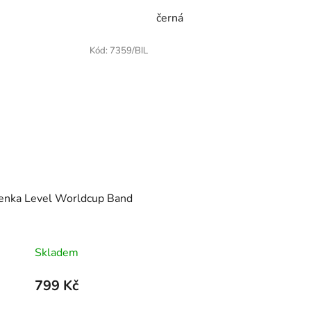
černá
Kód:
7359/BIL
enka Level Worldcup Band
Skladem
799 Kč