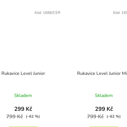
Kód:
1686/CER
Kód:
16
Rukavice Level Junior
Rukavice Level Junior Mi
Průměrné hodnocení produktu je 5,0 z 5 hvězdiček.
Průměrné ho
Skladem
Skladem
299 Kč
299 Kč
799 Kč
799 Kč
(–62 %)
(–62 %)