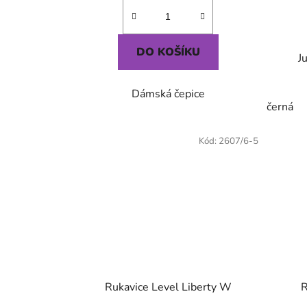
DO KOŠÍKU
J
Dámská čepice
černá
Kód:
2607/6-5
Rukavice Level Liberty W
R