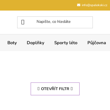
info@spalekski.cz
Boty
Doplňky
Sporty léto
Půjčovna
OTEVŘÍT FILTR