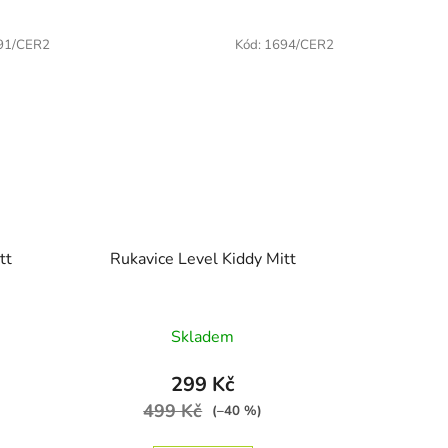
91/CER2
Kód:
1694/CER2
tt
Rukavice Level Kiddy Mitt
dnocení produktu je 5,0 z 5 hvězdiček.
Průměrné hodnocení produktu je 5
Skladem
299 Kč
499 Kč
(–40 %)