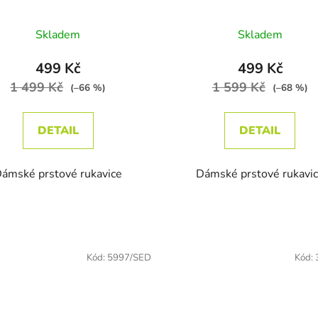
Průměrné hodnocení produktu je 1,0 z 5 hvězdiček.
Průměrné ho
Skladem
Skladem
499 Kč
499 Kč
1 499 Kč
1 599 Kč
(–66 %)
(–68 %)
DETAIL
DETAIL
ámské prstové rukavice
Dámské prstové rukavi
Kód:
5997/SED
Kód: