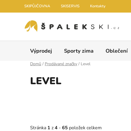
Přejít na obsah
SKIPŮJČOVNA
SKISERVIS
Kontakty
Výprodej
Sporty zima
Oblečení
Domů
/
Prodávané značky
/
Level
LEVEL
Stránka
1
z
4
-
65
položek celkem