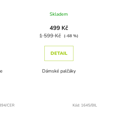
dnocení produktu je 1,0 z 5 hvězdiček.
Skladem
499 Kč
1 599 Kč
(–68 %)
DETAIL
ce
Dámské palčáky
394/CER
Kód:
1645/BIL