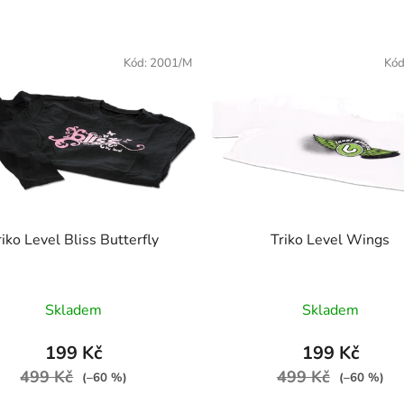
Kód:
2001/M
Kód
riko Level Bliss Butterfly
Triko Level Wings
Průměrné hodnocení produktu je 1,0 z 5 hvězdiček.
Skladem
Skladem
199 Kč
199 Kč
499 Kč
499 Kč
(–60 %)
(–60 %)