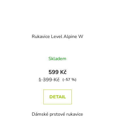
Rukavice Level Alpine W
dnocení produktu je 5,0 z 5 hvězdiček.
Průměrné hodnocení produktu je 1
Skladem
599 Kč
1 399 Kč
(–57 %)
DETAIL
Dámské prstové rukavice