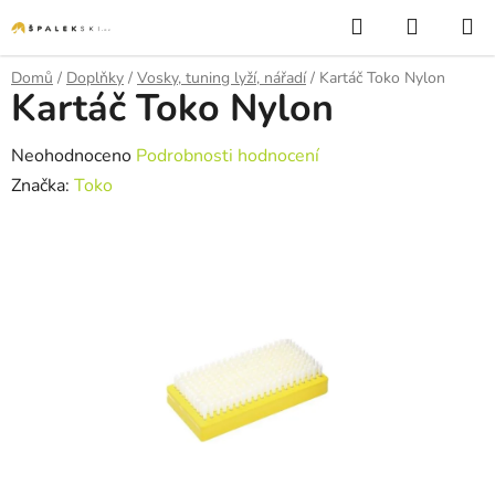
Přejít na obsah
Hledat
NÁKUP
Domů
/
Doplňky
/
Vosky, tuning lyží, nářadí
/
Kartáč Toko Nylon
Kartáč Toko Nylon
Průměrné hodnocení produktu je 0,0 z 5 hvězdiček.
Neohodnoceno
Podrobnosti hodnocení
Značka:
Toko