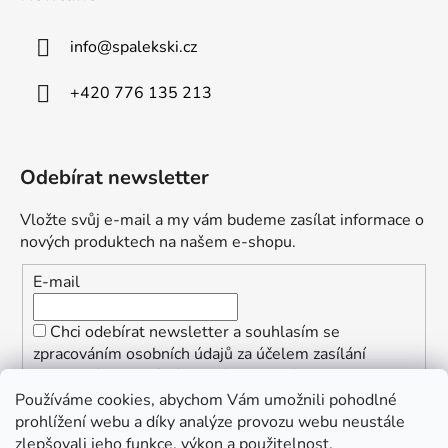
info
@
spalekski.cz
+420 776 135 213
Odebírat newsletter
Vložte svůj e-mail a my vám budeme zasílat informace o
nových produktech na našem e-shopu.
E-mail
Chci odebírat newsletter a souhlasím se
zpracováním osobních údajů za účelem zasílání
informací o speciálních akcích a slevách.
Používáme cookies, abychom Vám umožnili pohodlné
PŘIHLÁSIT SE
prohlížení webu a díky analýze provozu webu neustále
zlepšovali jeho funkce, výkon a použitelnost.