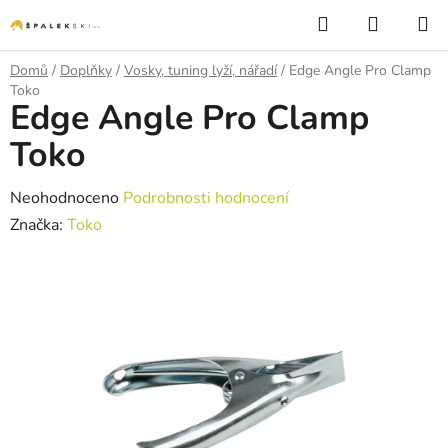
Přejít na obsah
Hledat
NÁKUP
Domů
/
Doplňky
/
Vosky, tuning lyží, nářadí
/
Edge Angle Pro Clamp
Toko
Edge Angle Pro Clamp
Toko
Průměrné hodnocení produktu je 0,0 z 5 hvězdiček.
Neohodnoceno
Podrobnosti hodnocení
Značka:
Toko