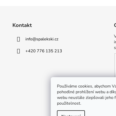
Kontakt
V
info
@
spalekski.cz
+420 776 135 213
Používáme cookies, abychom V
pohodlné prohlížení webu a dík
webu neustále zlepšovali jeho 
použitelnost.