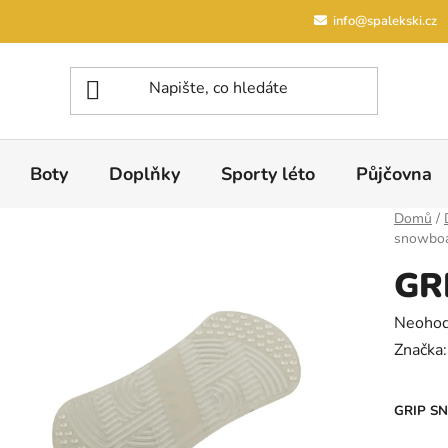
info@spalekski.cz
Boty
Doplňky
Sporty léto
Půjčovna
Domů
/
snowbo
GR
Průměrn
Neoho
Značka
GRIP S