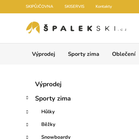
Přejít na obsah
SKIPŮJČOVNA
SKISERVIS
Kontakty
Výprodej
Sporty zima
Oblečení
Postranní panel
Kategorie
Přeskočit kategorie
Výprodej
Sporty zima
Hůlky
Běžky
Snowboardy