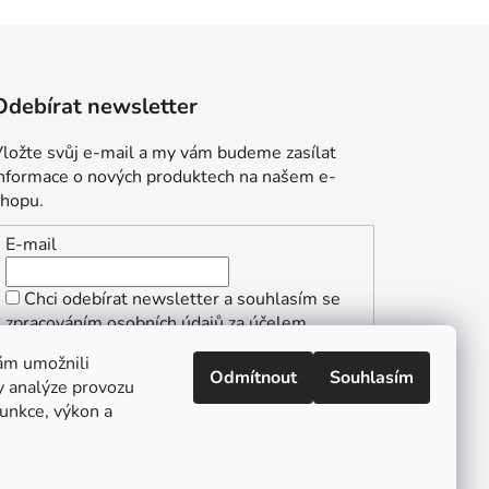
Odebírat newsletter
ložte svůj e-mail a my vám budeme zasílat
informace o nových produktech na našem e-
shopu.
E-mail
Chci odebírat newsletter a souhlasím se
zpracováním osobních údajů za účelem
zasílání informací o speciálních akcích a
ám umožnili
slevách.
Odmítnout
Souhlasím
y analýze provozu
PŘIHLÁSIT SE
funkce, výkon a