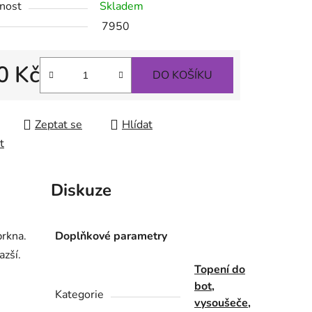
nost
Skladem
7950
0 Kč
DO KOŠÍKU
 cena:
Zeptat se
Hlídat
t
Diskuze
rkna.
Doplňkové parametry
azší.
Topení do
bot,
Kategorie
vysoušeče,