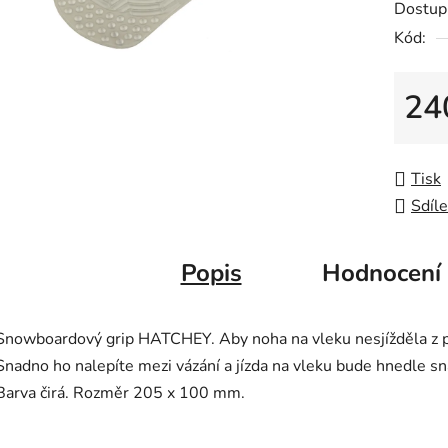
Dostup
Kód:
24
Měrná
Tisk
Sdíle
Popis
Hodnocení
Snowboardový grip HATCHEY. Aby noha na vleku nesjížděla z p
Snadno ho nalepíte mezi vázání a jízda na vleku bude hnedle sn
Barva čirá. Rozměr 205 x 100 mm.