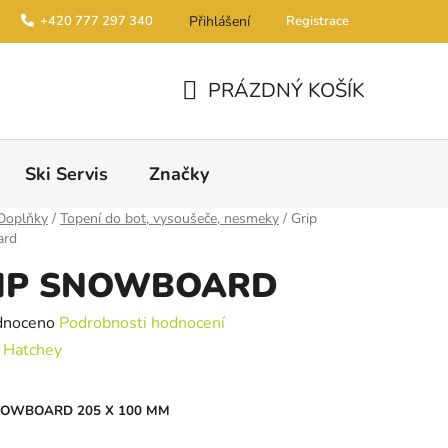
+420 777 297 340
Přihlášení
Registrace
PRÁZDNÝ KOŠÍK
NÁKUPNÍ KOŠÍK
Ski Servis
Značky
Doplňky
/
Topení do bot, vysoušeče, nesmeky
/
Grip
ard
IP SNOWBOARD
é hodnocení produktu je 0,0 z 5 hvězdiček.
dnoceno
Podrobnosti hodnocení
:
Hatchey
NOWBOARD 205 X 100 MM