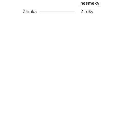
nesmeky
Záruka
2 roky