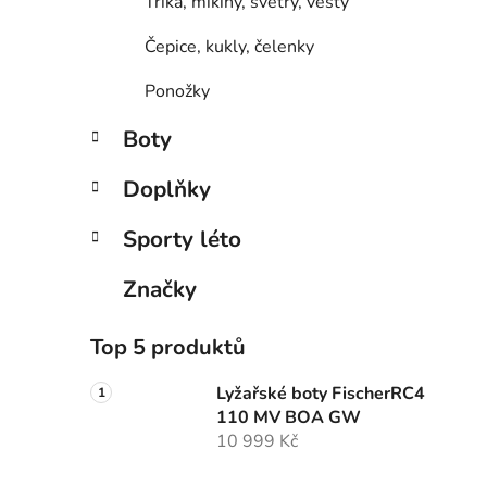
Trika, mikiny, svetry, vesty
Čepice, kukly, čelenky
Ponožky
Boty
Doplňky
Sporty léto
Značky
Top 5 produktů
Lyžařské boty FischerRC4
110 MV BOA GW
10 999 Kč