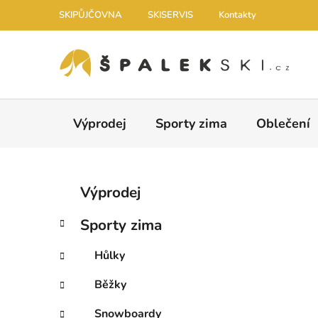
Přejít na obsah
SKIPŮJČOVNA
SKISERVIS
Kontakty
Výprodej
Sporty zima
Oblečení
Postranní panel
Kategorie
Přeskočit kategorie
Výprodej
Sporty zima
Hůlky
Běžky
Snowboardy