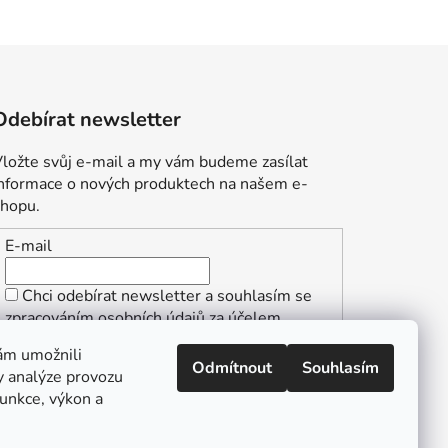
Odebírat newsletter
ložte svůj e-mail a my vám budeme zasílat
informace o nových produktech na našem e-
shopu.
E-mail
Chci odebírat newsletter a souhlasím se
zpracováním osobních údajů za účelem
zasílání informací o speciálních akcích a
ám umožnili
slevách.
Odmítnout
Souhlasím
y analýze provozu
PŘIHLÁSIT SE
funkce, výkon a