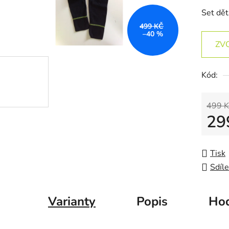
Set dět
499 KČ
–40 %
ZV
Kód:
499 K
29
Měrná
Tisk
Sdíle
Varianty
Popis
Hod