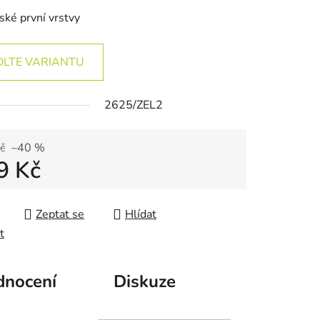
ské první vrstvy
OLTE VARIANTU
2625/ZEL2
č
–40 %
9 Kč
 cena:
Zeptat se
Hlídat
t
nocení
Diskuze