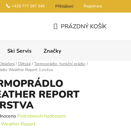
+420 777 297 340
Přihlášení
Registrace
PRÁZDNÝ KOŠÍK
NÁKUPNÍ KOŠÍK
Ski Servis
Značky
Oblečení
/
Dětské
/
Termoprádlo, funkční prádlo
/
dlo Weather Report 1.vrstva
RMOPRÁDLO
ATHER REPORT
VRSTVA
é hodnocení produktu je 0,0 z 5 hvězdiček.
dnoceno
Podrobnosti hodnocení
:
Weather Report