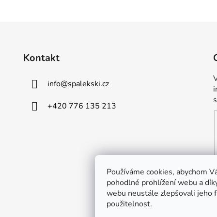
Kontakt
V
info
@
spalekski.cz
+420 776 135 213
Používáme cookies, abychom V
pohodlné prohlížení webu a dík
webu neustále zlepšovali jeho 
použitelnost.