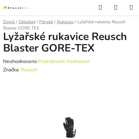
Přejít na obsah
Hledat
NÁKUP
Domů
/
Oblečení
/
Pánské
/
Rukavice
/
Lyžařské rukavice Reusch
Blaster GORE-TEX
Lyžařské rukavice Reusch
Blaster GORE-TEX
Průměrné hodnocení produktu je 0,0 z 5 hvězdiček.
Neohodnoceno
Podrobnosti hodnocení
Značka:
Reusch