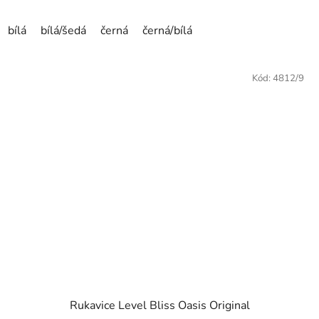
bílá
bílá/šedá
černá
černá/bílá
Kód:
4812/9
Rukavice Level Bliss Oasis Original