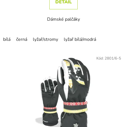
DETAIL
Dámské palčáky
bílá
černá
lyžař/stromy
lyžař bílá/modrá
Kód:
2801/6-5