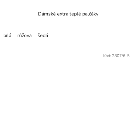
Dámské extra teplé palčáky
bílá
růžová
šedá
Kód:
2807/6-5