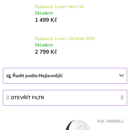
Rukavice Level Hero W
Skladem
1 499 Kč
Rukavice Level Ultralite Mitt
Skladem
2 799 Kč
Řazení produktů
Řadit podle:
Nejlevnější
OTEVŘÍT FILTR
Výpis produktů
Kód:
3468/BIL2