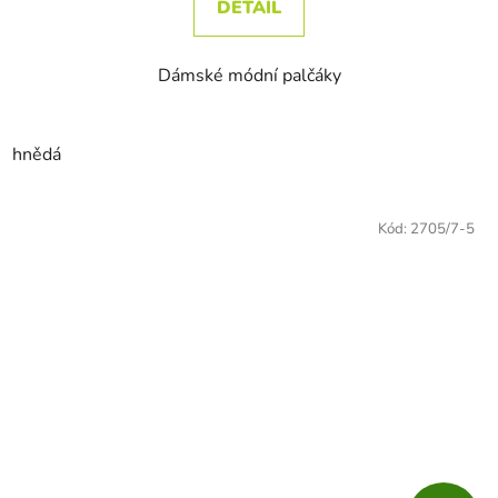
DETAIL
Dámské módní palčáky
hnědá
Kód:
2705/7-5