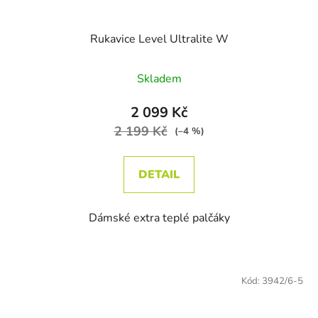
Rukavice Level Ultralite W
Skladem
2 099 Kč
2 199 Kč
(–4 %)
DETAIL
Dámské extra teplé palčáky
Kód:
3942/6-5