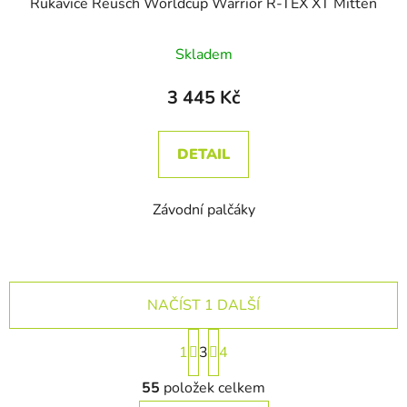
Rukavice Reusch Worldcup Warrior R-TEX XT Mitten
Skladem
3 445 Kč
DETAIL
Závodní palčáky
NAČÍST 1 DALŠÍ
Stránkování
1
3
4
Ovládací prvky výpisu
55
položek celkem