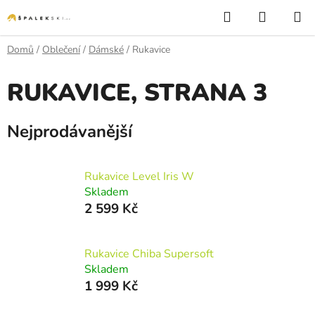
Přejít na obsah
Hledat
NÁKUP
Domů
/
Oblečení
/
Dámské
/
Rukavice
RUKAVICE
, STRANA 3
Nejprodávanější
Rukavice Level Iris W
Skladem
2 599 Kč
Rukavice Chiba Supersoft
Skladem
1 999 Kč