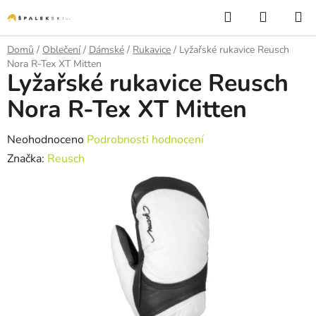
Přejít na obsah
Hledat
NÁKUP
Domů
/
Oblečení
/
Dámské
/
Rukavice
/
Lyžařské rukavice Reusch
Nora R-Tex XT Mitten
Lyžařské rukavice Reusch
Nora R-Tex XT Mitten
Průměrné hodnocení produktu je 0,0 z 5 hvězdiček.
Neohodnoceno
Podrobnosti hodnocení
Značka:
Reusch