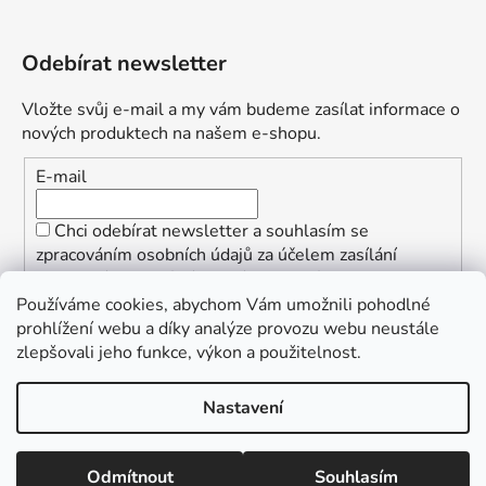
Odebírat newsletter
Vložte svůj e-mail a my vám budeme zasílat informace o
nových produktech na našem e-shopu.
E-mail
Chci odebírat newsletter a souhlasím se
zpracováním osobních údajů za účelem zasílání
informací o speciálních akcích a slevách.
Používáme cookies, abychom Vám umožnili pohodlné
PŘIHLÁSIT SE
prohlížení webu a díky analýze provozu webu neustále
zlepšovali jeho funkce, výkon a použitelnost.
Nastavení
Vytvořil Shoptet
Copyright 2026
ŠpalekSki
. Všechna práva vyhrazena.
Odmítnout
Souhlasím