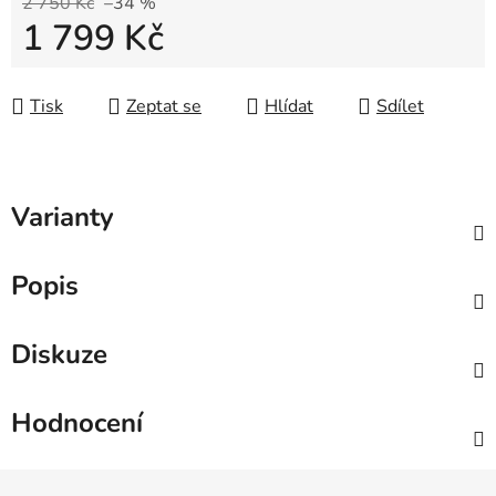
2 750 Kč
–34 %
1 799 Kč
Měrná cena:
Tisk
Zeptat se
Hlídat
Sdílet
Varianty
Popis
Diskuze
Hodnocení
Zápatí