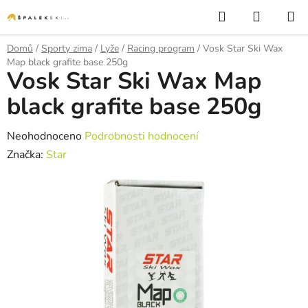
Přejít na obsah
Hledat
NÁKUP
Domů
/
Sporty zima
/
Lyže
/
Racing program
/
Vosk Star Ski Wax
Map black grafite base 250g
Vosk Star Ski Wax Map
black grafite base 250g
Průměrné hodnocení produktu je 0,0 z 5 hvězdiček.
Neohodnoceno
Podrobnosti hodnocení
Značka:
Star