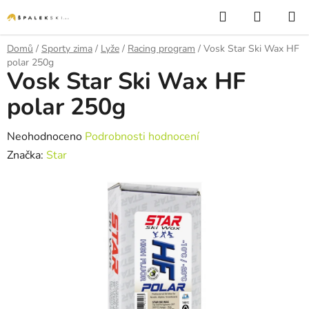
Přejít na obsah
Hledat
NÁKUP
Domů
/
Sporty zima
/
Lyže
/
Racing program
/
Vosk Star Ski Wax HF
polar 250g
Vosk Star Ski Wax HF
polar 250g
Průměrné hodnocení produktu je 0,0 z 5 hvězdiček.
Neohodnoceno
Podrobnosti hodnocení
Značka:
Star