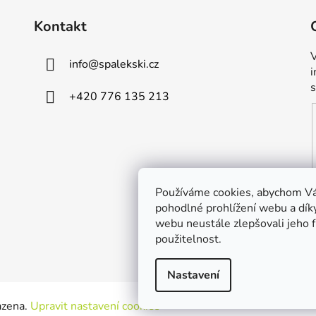
Kontakt
V
info
@
spalekski.cz
+420 776 135 213
Používáme cookies, abychom V
pohodlné prohlížení webu a dík
webu neustále zlepšovali jeho 
použitelnost.
Nastavení
azena.
Upravit nastavení cookies