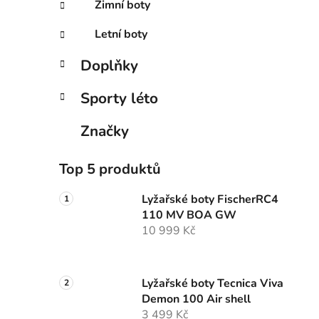
Zimní boty
Letní boty
Doplňky
Sporty léto
Značky
Top 5 produktů
Lyžařské boty FischerRC4
110 MV BOA GW
10 999 Kč
Lyžařské boty Tecnica Viva
Demon 100 Air shell
3 499 Kč