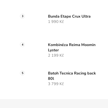
Bunda Etape Crux Ultra
1 990 Kč
Kombinéza Reima Moomin
Lyster
2 199 Kč
Batoh Tecnica Racing back
80l
3 799 Kč
Zápatí