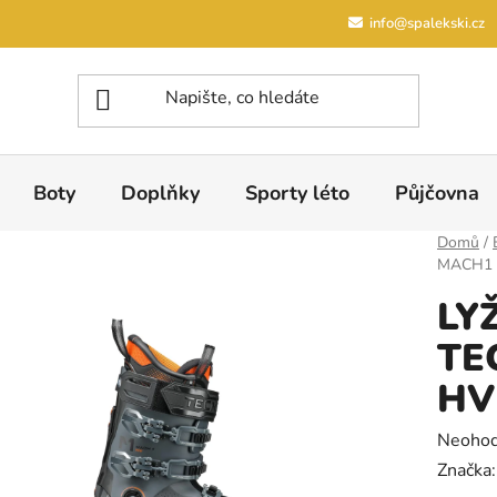
info@spalekski.cz
Boty
Doplňky
Sporty léto
Půjčovna
Domů
/
MACH1 
LY
TE
HV
Průměrn
Neoho
Značka