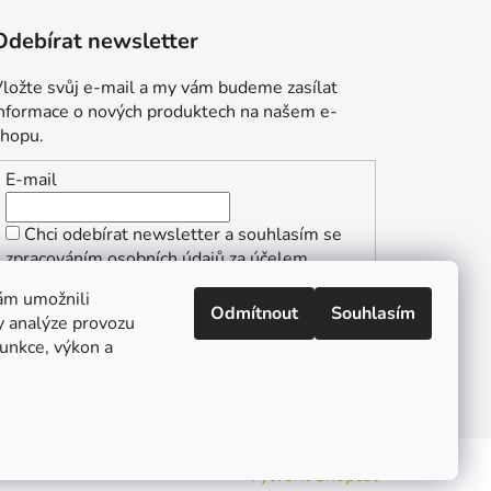
Odebírat newsletter
ložte svůj e-mail a my vám budeme zasílat
informace o nových produktech na našem e-
shopu.
E-mail
Chci odebírat newsletter a souhlasím se
zpracováním osobních údajů za účelem
zasílání informací o speciálních akcích a
ám umožnili
slevách.
Odmítnout
Souhlasím
y analýze provozu
PŘIHLÁSIT SE
funkce, výkon a
Vytvořil Shoptet