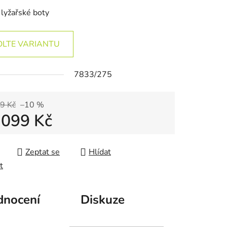
lyžařské boty
OLTE VARIANTU
7833/275
9 Kč
–10 %
 099 Kč
 cena:
Zeptat se
Hlídat
t
nocení
Diskuze