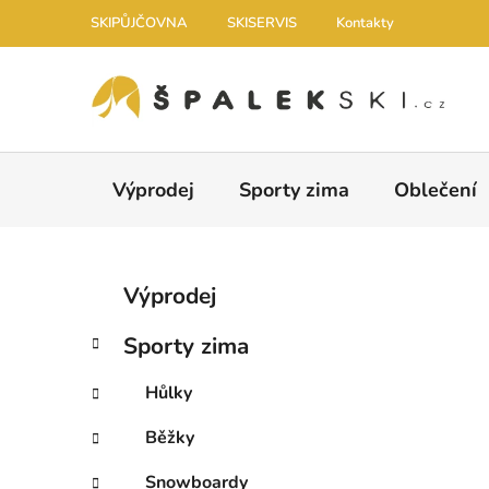
Přejít na obsah
SKIPŮJČOVNA
SKISERVIS
Kontakty
Výprodej
Sporty zima
Oblečení
Postranní panel
Kategorie
Přeskočit kategorie
Výprodej
Sporty zima
Hůlky
Běžky
Snowboardy