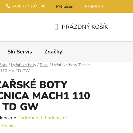
+420 777 297 340
Přihlášení
Registrace
PRÁZDNÝ KOŠÍK
NÁKUPNÍ KOŠÍK
Ski Servis
Značky
Boty
/
Lyžařské boty
/
Race
/
Lyžařské boty Tecnica
110 HV TD GW
ŽAŘSKÉ BOTY
CNICA MACH1 110
 TD GW
é hodnocení produktu je 0,0 z 5 hvězdiček.
dnoceno
Podrobnosti hodnocení
:
Tecnica