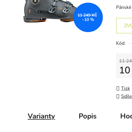
Pánské 
11 249 KČ
–10 %
ZV
Kód:
11 24
10
Měrná
Tisk
Sdíle
Varianty
Popis
Hod