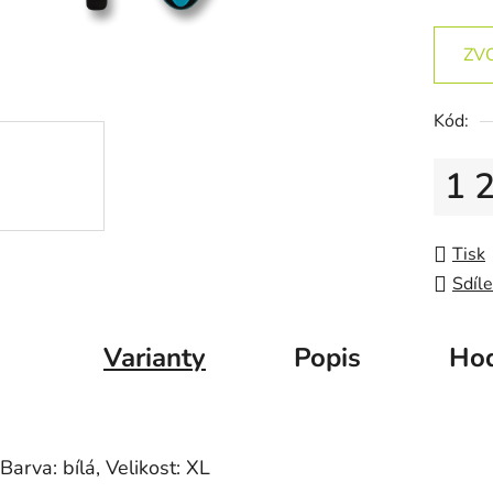
ZV
Kód:
1 
Měrná
Tisk
Sdíle
Varianty
Popis
Hod
Barva: bílá, Velikost: XL