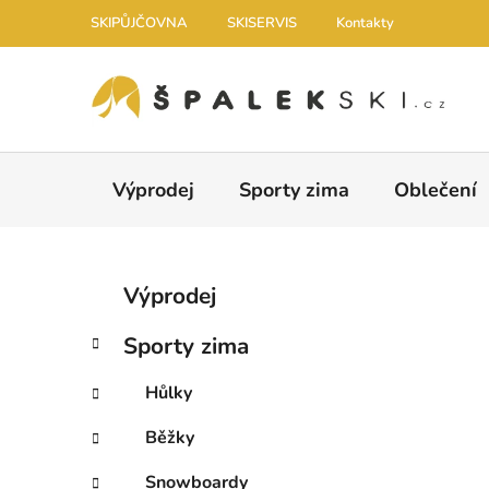
Přejít na obsah
SKIPŮJČOVNA
SKISERVIS
Kontakty
Výprodej
Sporty zima
Oblečení
Postranní panel
Kategorie
Přeskočit kategorie
Výprodej
Sporty zima
Hůlky
Běžky
Snowboardy