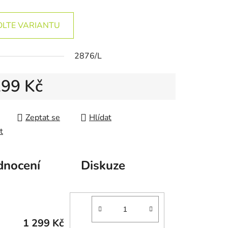
OLTE VARIANTU
2876/L
299 Kč
 cena:
Zeptat se
Hlídat
t
nocení
Diskuze
1 299 Kč