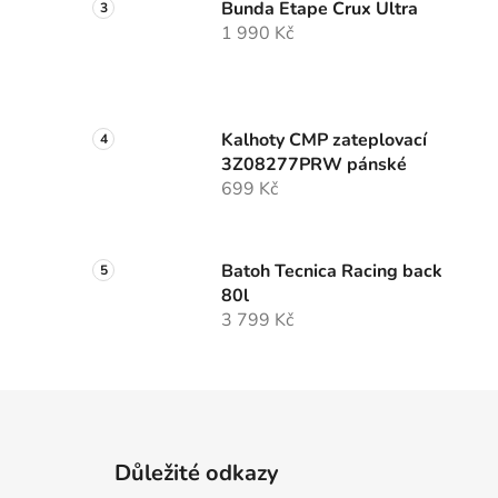
Bunda Etape Crux Ultra
1 990 Kč
Kalhoty CMP zateplovací
3Z08277PRW pánské
699 Kč
Batoh Tecnica Racing back
80l
3 799 Kč
Zápatí
Důležité odkazy