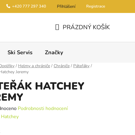
+420 777 297 340
Přihlášení
Registrace
PRÁZDNÝ KOŠÍK
NÁKUPNÍ KOŠÍK
Ski Servis
Značky
Doplňky
/
Helmy a chrániče
/
Chrániče
/
Páteřáky
/
 Hatchey Jeremy
TEŘÁK HATCHEY
REMY
é hodnocení produktu je 0,0 z 5 hvězdiček.
dnoceno
Podrobnosti hodnocení
:
Hatchey
k