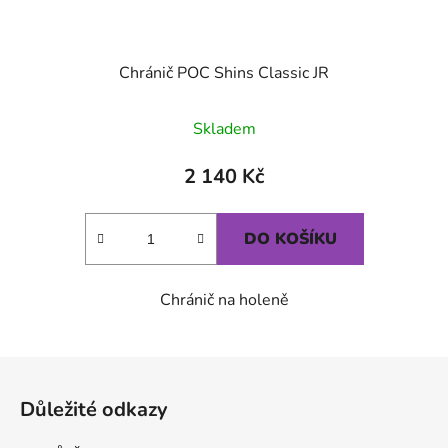
Chránič POC Shins Classic JR
Skladem
2 140 Kč
DO KOŠÍKU
Chránič na holeně
Zápatí
Důležité odkazy