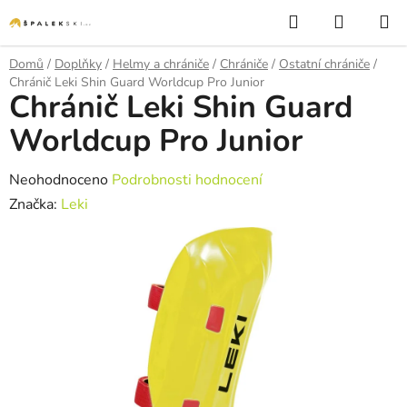
Přejít na obsah
Hledat
NÁKUP
Domů
/
Doplňky
/
Helmy a chrániče
/
Chrániče
/
Ostatní chrániče
/
Chránič Leki Shin Guard Worldcup Pro Junior
Chránič Leki Shin Guard
Worldcup Pro Junior
Průměrné hodnocení produktu je 0,0 z 5 hvězdiček.
Neohodnoceno
Podrobnosti hodnocení
Značka:
Leki