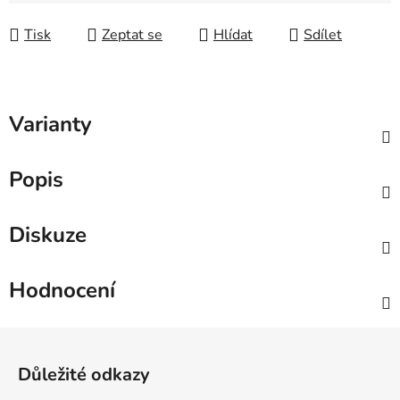
Měrná cena:
Tisk
Zeptat se
Hlídat
Sdílet
Varianty
Popis
Diskuze
Hodnocení
Zápatí
Důležité odkazy