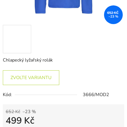
652 KČ
–23 %
Chlapecký lyžařský rolák
ZVOLTE VARIANTU
Kód:
3666/MOD2
652 Kč
–23 %
499 Kč