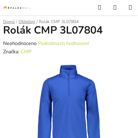
Přejít na obsah
Hledat
NÁKUP
Domů
/
Oblečení
/
Rolák CMP 3L07804
Rolák CMP 3L07804
Průměrné hodnocení produktu je 0,0 z 5 hvězdiček.
Neohodnoceno
Podrobnosti hodnocení
Značka:
CMP