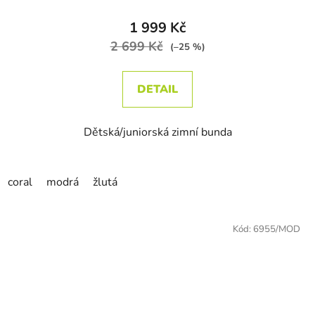
1 999 Kč
2 699 Kč
(–25 %)
DETAIL
Dětská/juniorská zimní bunda
coral
modrá
žlutá
Kód:
6955/MOD