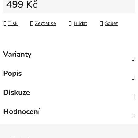
499 Kč
Měrná cena:
Tisk
Zeptat se
Hlídat
Sdílet
Varianty
Popis
Diskuze
Hodnocení
Zápatí