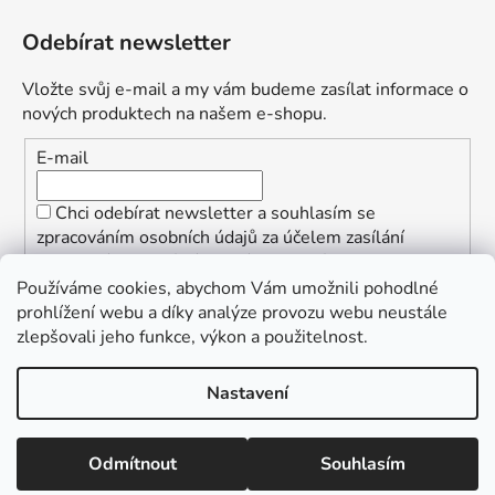
Odebírat newsletter
Vložte svůj e-mail a my vám budeme zasílat informace o
nových produktech na našem e-shopu.
E-mail
Chci odebírat newsletter a souhlasím se
zpracováním osobních údajů za účelem zasílání
informací o speciálních akcích a slevách.
Používáme cookies, abychom Vám umožnili pohodlné
PŘIHLÁSIT SE
prohlížení webu a díky analýze provozu webu neustále
zlepšovali jeho funkce, výkon a použitelnost.
Nastavení
Vytvořil Shoptet
Copyright 2026
ŠpalekSki
. Všechna práva vyhrazena.
Odmítnout
Souhlasím
Upravit nastavení cookies