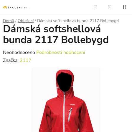
Přejít na obsah
Hledat
NÁKUP
Domů
/
Oblečení
/
Dámská softshellová bunda 2117 Bollebygd
Dámská softshellová
bunda 2117 Bollebygd
Průměrné hodnocení produktu je 0,0 z 5 hvězdiček.
Neohodnoceno
Podrobnosti hodnocení
Značka:
2117