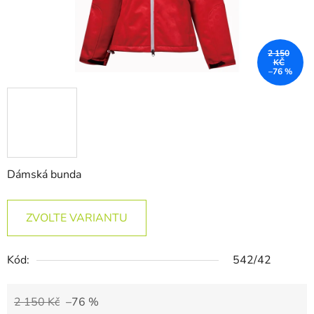
2 150
KČ
–76 %
Dámská bunda
ZVOLTE VARIANTU
Kód:
542/42
2 150 Kč
–76 %