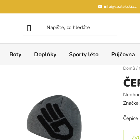
info@spalekski.cz
Boty
Doplňky
Sporty léto
Půjčovna
Domů
/
ČE
Průměrn
Neoho
Značka
Čepice
ZV