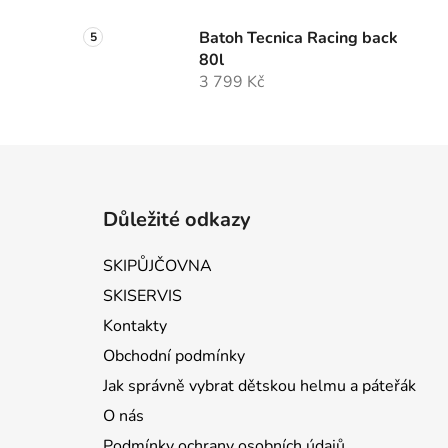
Batoh Tecnica Racing back
80l
3 799 Kč
Zápatí
Důležité odkazy
SKIPŮJČOVNA
SKISERVIS
Kontakty
Obchodní podmínky
Jak správně vybrat dětskou helmu a páteřák
O nás
Podmínky ochrany osobních údajů