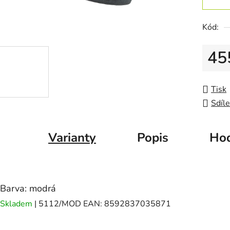
Kód:
45
Měrná
Tisk
Sdíle
Varianty
Popis
Hod
Barva: modrá
Skladem
| 5112/MOD
EAN:
8592837035871