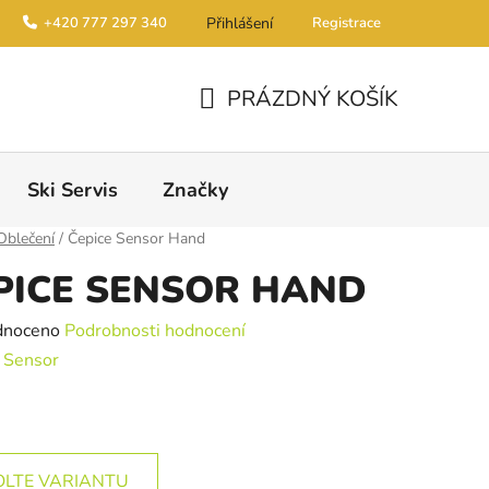
+420 777 297 340
Přihlášení
Registrace
PRÁZDNÝ KOŠÍK
NÁKUPNÍ KOŠÍK
Ski Servis
Značky
Oblečení
/
Čepice Sensor Hand
PICE SENSOR HAND
é hodnocení produktu je 0,0 z 5 hvězdiček.
dnoceno
Podrobnosti hodnocení
:
Sensor
OLTE VARIANTU