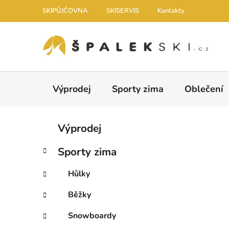
Přejít na obsah
SKIPŮJČOVNA
SKISERVIS
Kontakty
Výprodej
Sporty zima
Oblečení
Postranní panel
Kategorie
Přeskočit kategorie
Výprodej
Sporty zima
Hůlky
Běžky
Snowboardy