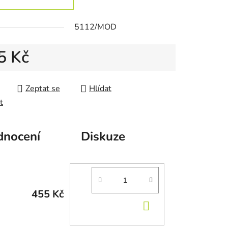
5112/MOD
5 Kč
 cena:
Zeptat se
Hlídat
t
nocení
Diskuze
455 Kč
DO KOŠÍKU