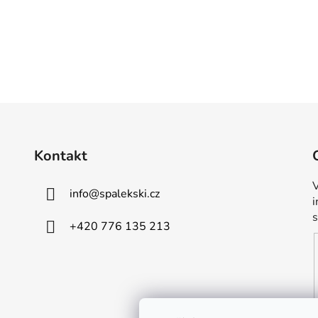
Kontakt
V
info
@
spalekski.cz
+420 776 135 213