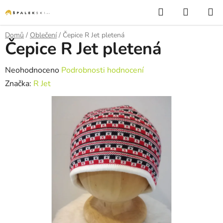
Přejít na obsah
Hledat
NÁKUP
Domů
/
Oblečení
/
Čepice R Jet pletená
Čepice R Jet pletená
Průměrné hodnocení produktu je 0,0 z 5 hvězdiček.
Neohodnoceno
Podrobnosti hodnocení
Značka:
R Jet