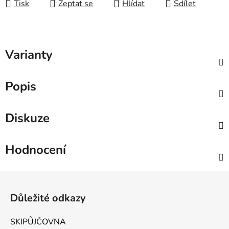
Tisk
Zeptat se
Hlídat
Sdílet
Varianty
Popis
Diskuze
Hodnocení
Zápatí
Důležité odkazy
SKIPŮJČOVNA