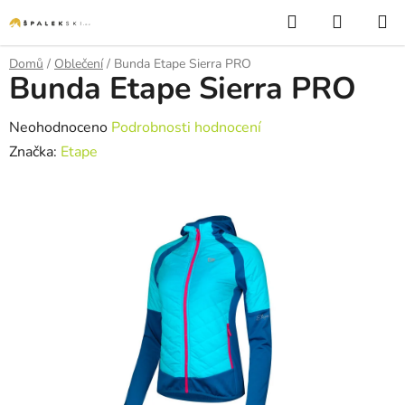
Přejít na obsah
Hledat
NÁKUP
Domů
/
Oblečení
/
Bunda Etape Sierra PRO
Bunda Etape Sierra PRO
Průměrné hodnocení produktu je 0,0 z 5 hvězdiček.
Neohodnoceno
Podrobnosti hodnocení
Značka:
Etape