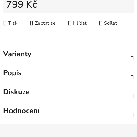
799 Kč
Měrná cena:
Tisk
Zeptat se
Hlídat
Sdílet
Varianty
Popis
Diskuze
Hodnocení
Zápatí