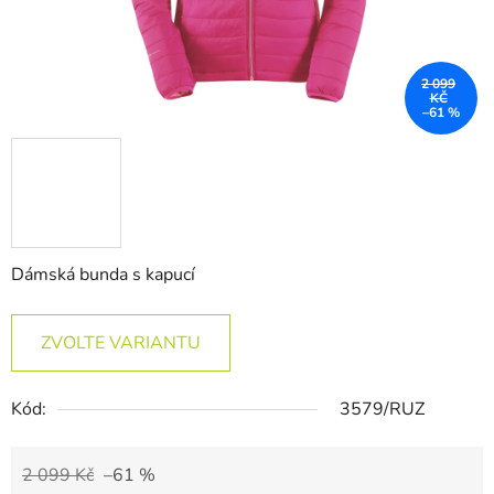
2 099
KČ
–61 %
Dámská bunda s kapucí
ZVOLTE VARIANTU
Kód:
3579/RUZ
2 099 Kč
–61 %