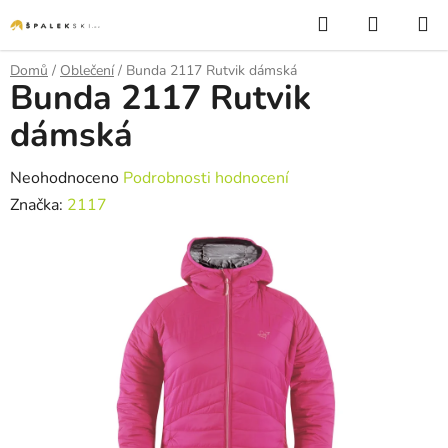
Přejít na obsah
Hledat
NÁKUP
Domů
/
Oblečení
/
Bunda 2117 Rutvik dámská
Bunda 2117 Rutvik
dámská
Průměrné hodnocení produktu je 0,0 z 5 hvězdiček.
Neohodnoceno
Podrobnosti hodnocení
Značka:
2117