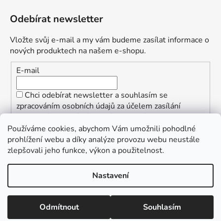
Odebírat newsletter
Vložte svůj e-mail a my vám budeme zasílat informace o
nových produktech na našem e-shopu.
E-mail
Chci odebírat newsletter a souhlasím se
zpracováním osobních údajů za účelem zasílání
informací o speciálních akcích a slevách.
Používáme cookies, abychom Vám umožnili pohodlné
PŘIHLÁSIT SE
prohlížení webu a díky analýze provozu webu neustále
zlepšovali jeho funkce, výkon a použitelnost.
Nastavení
Vytvořil Shoptet
Copyright 2026
ŠpalekSki
. Všechna práva vyhrazena.
Odmítnout
Souhlasím
Upravit nastavení cookies