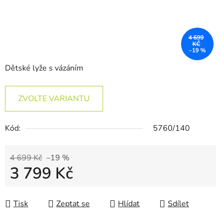
4 699
KČ
–19 %
Dětské lyže s vázáním
ZVOLTE VARIANTU
Kód:
5760/140
4 699 Kč
–19 %
3 799 Kč
Měrná cena:
Tisk
Zeptat se
Hlídat
Sdílet