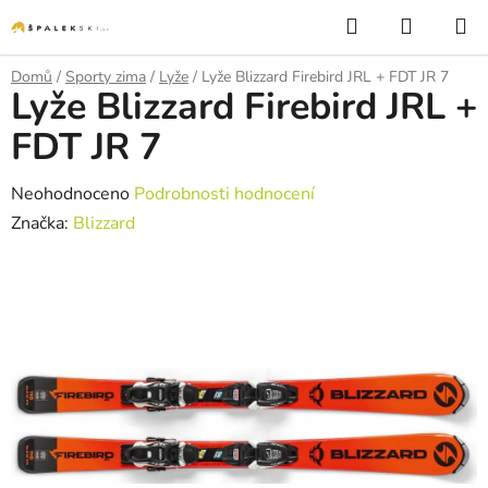
Přejít na obsah
Hledat
NÁKUP
Domů
/
Sporty zima
/
Lyže
/
Lyže Blizzard Firebird JRL + FDT JR 7
Lyže Blizzard Firebird JRL +
FDT JR 7
Průměrné hodnocení produktu je 0,0 z 5 hvězdiček.
Neohodnoceno
Podrobnosti hodnocení
Značka:
Blizzard