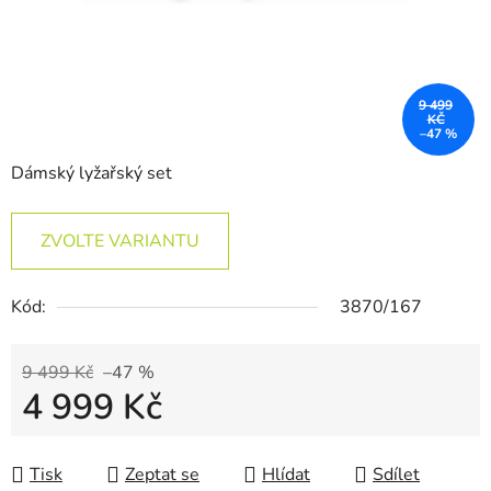
9 499
KČ
–47 %
Dámský lyžařský set
ZVOLTE VARIANTU
Kód:
3870/167
9 499 Kč
–47 %
4 999 Kč
Měrná cena:
Tisk
Zeptat se
Hlídat
Sdílet