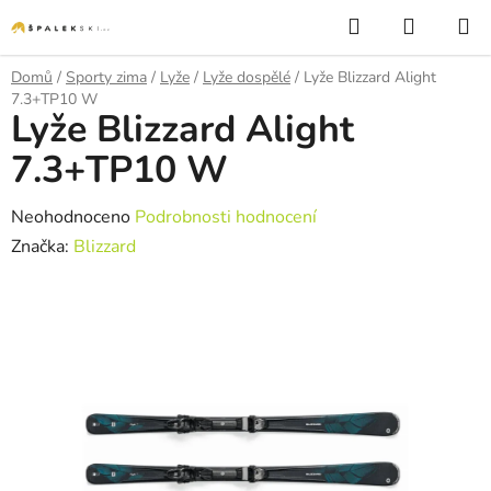
Přejít na obsah
Hledat
NÁKUP
Domů
/
Sporty zima
/
Lyže
/
Lyže dospělé
/
Lyže Blizzard Alight
7.3+TP10 W
Lyže Blizzard Alight
7.3+TP10 W
Průměrné hodnocení produktu je 0,0 z 5 hvězdiček.
Neohodnoceno
Podrobnosti hodnocení
Značka:
Blizzard