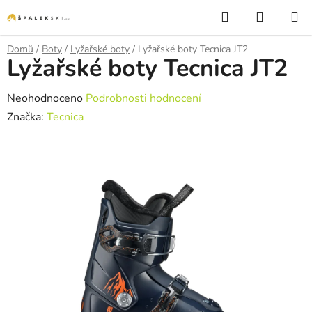
Přejít na obsah
Hledat
NÁKUP
Domů
/
Boty
/
Lyžařské boty
/
Lyžařské boty Tecnica JT2
Lyžařské boty Tecnica JT2
Průměrné hodnocení produktu je 0,0 z 5 hvězdiček.
Neohodnoceno
Podrobnosti hodnocení
Značka:
Tecnica