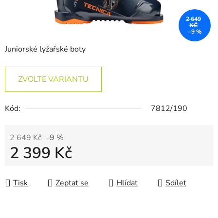
2 649
KČ
–9 %
Juniorské lyžařské boty
ZVOLTE VARIANTU
Kód:
7812/190
2 649 Kč
–9 %
2 399 Kč
Měrná cena:
Tisk
Zeptat se
Hlídat
Sdílet