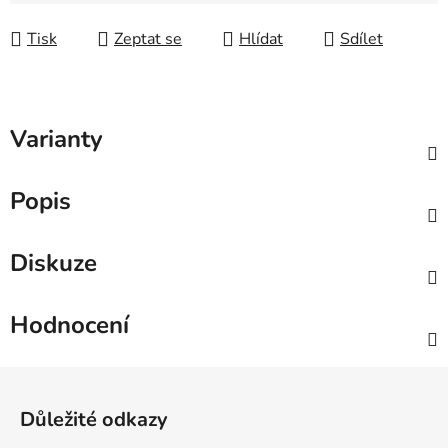
Měrná cena:
Tisk
Zeptat se
Hlídat
Sdílet
Varianty
Popis
Diskuze
Hodnocení
Zápatí
Důležité odkazy