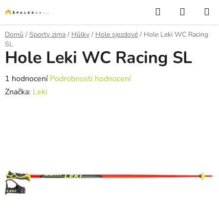
Přejít na obsah
Hledat
NÁKUP
Domů
/
Sporty zima
/
Hůlky
/
Hole sjezdové
/
Hole Leki WC Racing
SL
Hole Leki WC Racing SL
Průměrné hodnocení produktu je 5,0 z 5 hvězdiček.
1 hodnocení
Podrobnosti hodnocení
Značka:
Leki