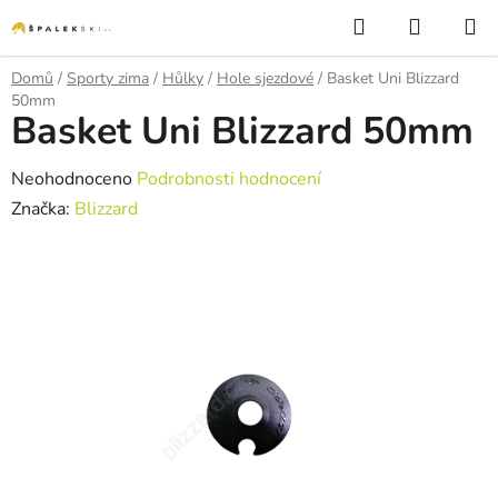
Přejít na obsah
Hledat
NÁKUP
Domů
/
Sporty zima
/
Hůlky
/
Hole sjezdové
/
Basket Uni Blizzard
50mm
Basket Uni Blizzard 50mm
Průměrné hodnocení produktu je 0,0 z 5 hvězdiček.
Neohodnoceno
Podrobnosti hodnocení
Značka:
Blizzard