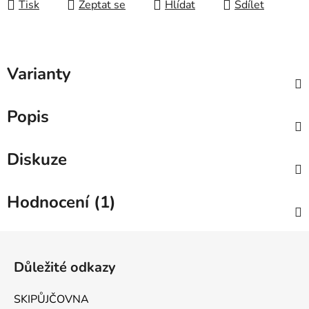
Tisk
Zeptat se
Hlídat
Sdílet
Varianty
Popis
Diskuze
Hodnocení (1)
Zápatí
Důležité odkazy
SKIPŮJČOVNA