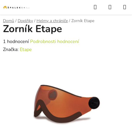
Přejít na obsah
Hledat
NÁKUP
Domů
/
Doplňky
/
Helmy a chrániče
/
Zorník Etape
Zorník Etape
Průměrné hodnocení produktu je 5,0 z 5 hvězdiček.
1 hodnocení
Podrobnosti hodnocení
Značka:
Etape