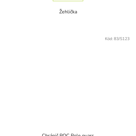
Žehlička
Kód:
83/S123
Chránič POC Pole quars