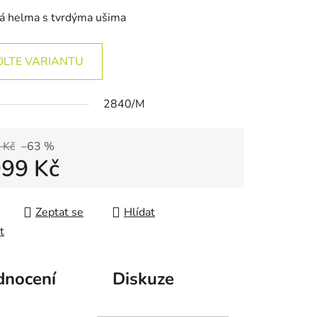
ká helma s tvrdýma ušima
OLTE VARIANTU
2840/M
 Kč
–63 %
999 Kč
 cena:
Zeptat se
Hlídat
t
nocení
Diskuze