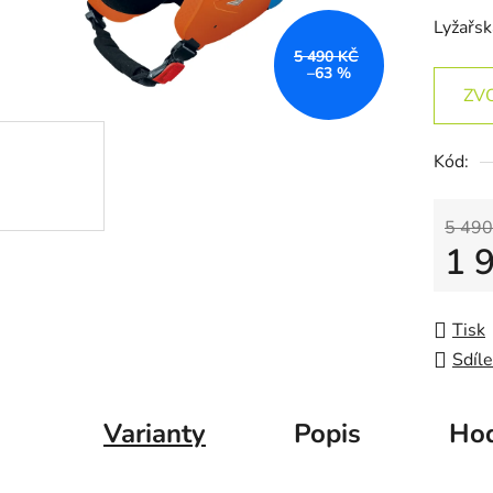
Lyžařs
5 490 KČ
–63 %
ZV
Kód:
5 490
1 
Měrná
Tisk
Sdíle
Varianty
Popis
Hod