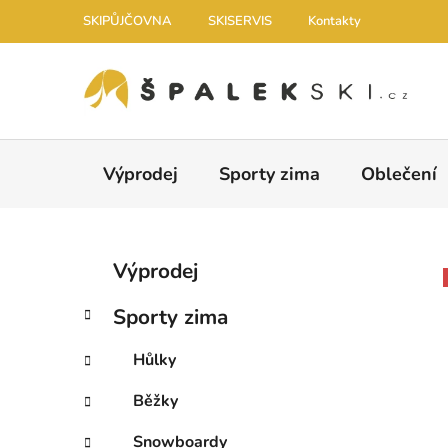
Přejít na obsah
SKIPŮJČOVNA
SKISERVIS
Kontakty
Výprodej
Sporty zima
Oblečení
Postranní panel
Kategorie
Přeskočit kategorie
Výprodej
Sporty zima
Hůlky
Běžky
Snowboardy