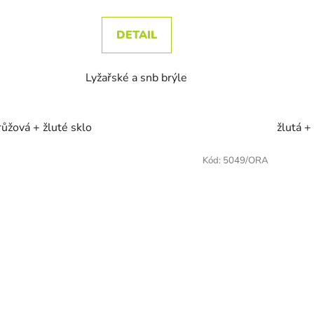
DETAIL
Lyžařské a snb brýle
růžová + žluté sklo
žlutá +
Kód:
5049/ORA