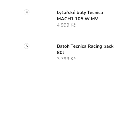
Lyžařské boty Tecnica
MACH1 105 W MV
4 999 Kč
Batoh Tecnica Racing back
80l
3 799 Kč