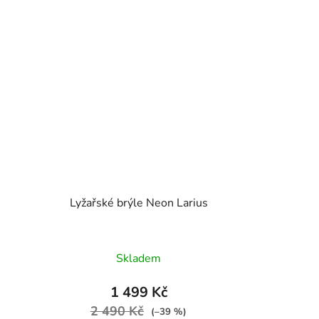
Lyžařské brýle Neon Larius
Skladem
1 499 Kč
2 490 Kč
(–39 %)