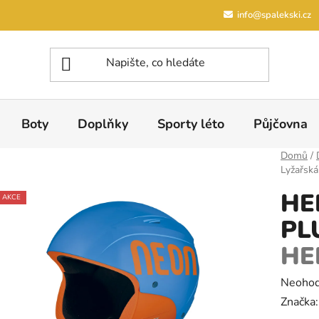
info@spalekski.cz
Boty
Doplňky
Sporty léto
Půjčovna
Domů
/
Lyžařsk
HE
AKCE
PL
HE
Průměrn
Neoho
Značka