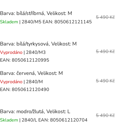
Barva: bílá/stříbrná, Velikost: M
5 490 Kč
Skladem
| 2840/M5
EAN:
8050612121145
Barva: bílá/tyrkysová, Velikost: M
5 490 Kč
Vyprodáno
| 2840/M3
EAN:
8050612120995
Barva: červená, Velikost: M
5 490 Kč
Vyprodáno
| 2840/M
EAN:
8050612120490
Barva: modro/žlutá, Velikost: L
5 490 Kč
Skladem
| 2840/L
EAN:
8050612120704