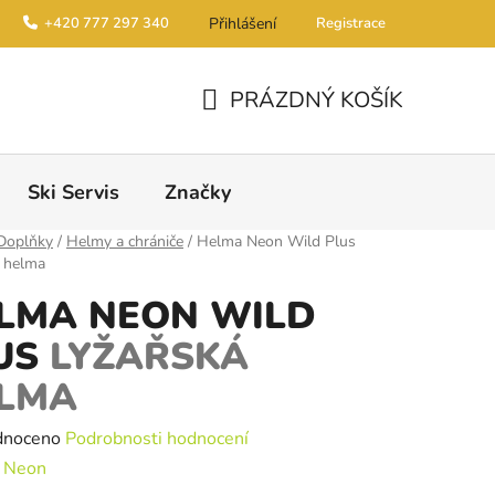
+420 777 297 340
Přihlášení
Registrace
PRÁZDNÝ KOŠÍK
NÁKUPNÍ KOŠÍK
Ski Servis
Značky
Doplňky
/
Helmy a chrániče
/
Helma Neon Wild Plus
á helma
LMA NEON WILD
US
LYŽAŘSKÁ
LMA
é hodnocení produktu je 0,0 z 5 hvězdiček.
dnoceno
Podrobnosti hodnocení
:
Neon