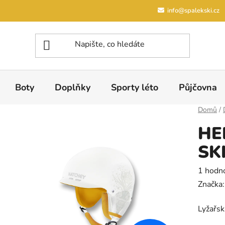
info@spalekski.cz
Boty
Doplňky
Sporty léto
Půjčovna
Domů
/
HE
SK
Průměrn
1 hodn
Značka
Lyžařs