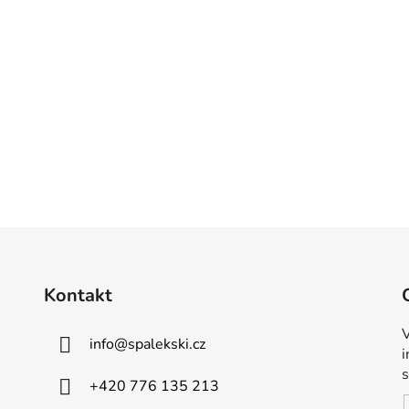
Kontakt
V
info
@
spalekski.cz
+420 776 135 213