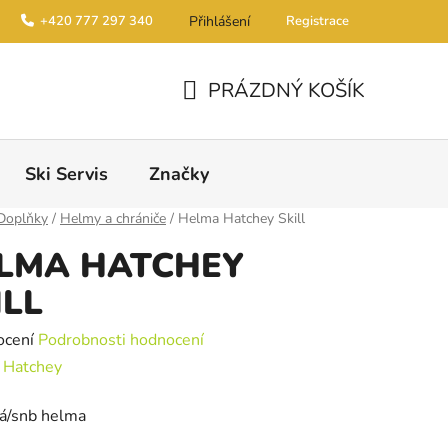
+420 777 297 340
Přihlášení
Registrace
PRÁZDNÝ KOŠÍK
NÁKUPNÍ KOŠÍK
Ski Servis
Značky
Doplňky
/
Helmy a chrániče
/
Helma Hatchey Skill
LMA HATCHEY
ILL
é hodnocení produktu je 1,0 z 5 hvězdiček.
ocení
Podrobnosti hodnocení
:
Hatchey
ká/snb helma