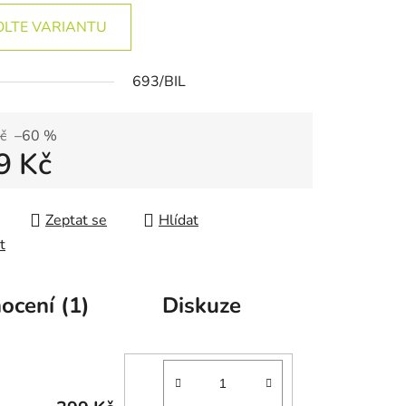
OLTE VARIANTU
693/BIL
č
–60 %
9 Kč
 cena:
Zeptat se
Hlídat
t
ocení (1)
Diskuze