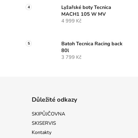
Lyžařské boty Tecnica
MACH1 105 W MV
4 999 Kč
Batoh Tecnica Racing back
80l
3 799 Kč
Zápatí
Důležité odkazy
SKIPŮJČOVNA
SKISERVIS
Kontakty