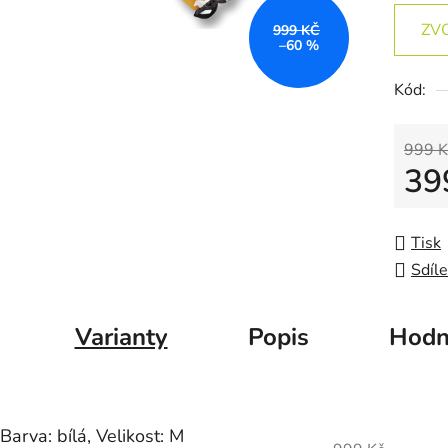
ZV
999 KČ
–60 %
Kód:
999 K
39
Měrná
Tisk
Sdíle
Varianty
Popis
Hodn
Barva: bílá, Velikost: M