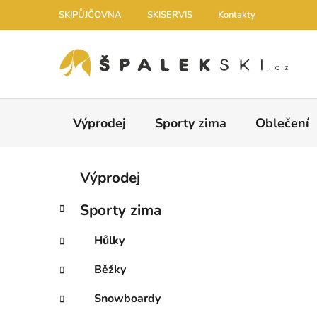
Přejít na obsah
SKIPŮJČOVNA
SKISERVIS
Kontakty
Výprodej
Sporty zima
Oblečení
Postranní panel
Kategorie
Přeskočit kategorie
Výprodej
Sporty zima
Hůlky
Běžky
Snowboardy